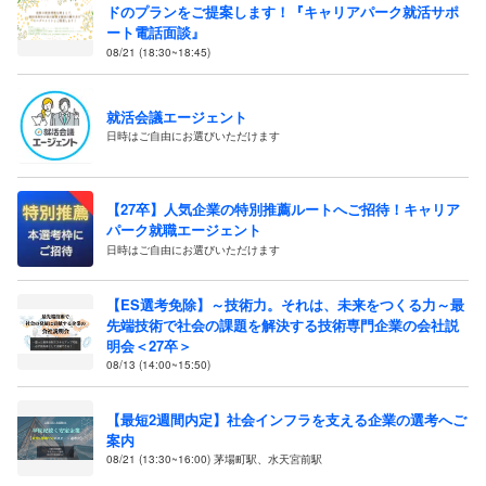
ドのプランをご提案します！『キャリアパーク就活サポ
ート電話面談』
08/21 (18:30~18:45)
就活会議エージェント
日時はご自由にお選びいただけます
【27卒】人気企業の特別推薦ルートへご招待！キャリア
パーク就職エージェント
日時はご自由にお選びいただけます
【ES選考免除】～技術力。それは、未来をつくる力～最
先端技術で社会の課題を解決する技術専門企業の会社説
明会＜27卒＞
08/13 (14:00~15:50)
【最短2週間内定】社会インフラを支える企業の選考へご
案内
08/21 (13:30~16:00) 茅場町駅、水天宮前駅