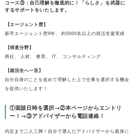
コース③：自己理解を徹底的に！
「
らしさ
」
を武器に
するサポートをいたします
。
【
エージェント歴
】
新卒エージェント歴9年
、
約5000名以上の就活支援実績
【
得意分野
】
商社
、
人材
、
教育
、
IT
、
コンサルティング
【
就活生へ一言
】
自分自身のことを改めて理解した上で仕事を選択する機会
を提供いたします！
①面談日時を選択→②本ページからエントリ
ー！→③アドバイザーから電話連絡！
内定まで二人三脚！自分で選んだアドバイザーから親身に