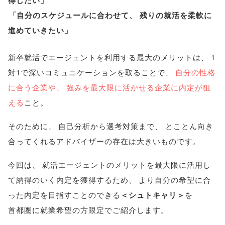
「
自分のスケジュールに合わせて
、
残りの就活を柔軟に
進めていきたい
」
新卒就活でエージェントを利用する最大のメリットは
、
1
対1で深いコミュニケーションを取ることで
、
自分の性格
に合う企業や
、
強みを最大限に活かせる企業に内定が狙
える
こと
。
そのために
、
自己分析から選考対策まで
、
とことん向き
合ってくれるアドバイザーの存在は大きいものです
。
今回は
、
就活エージェントのメリットを最大限に活用し
て納得のいく内定を獲得するため
、
より自分の希望に合
った内定を目指すことのできる
＜シュトキャリ＞
を
首都圏に就業希望の方限定でご紹介します
。