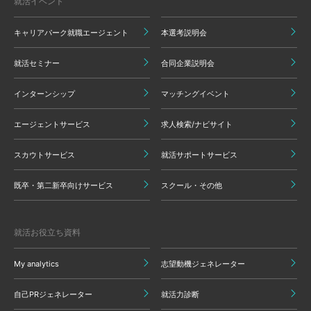
就活イベント
キャリアパーク就職エージェント
本選考説明会
就活セミナー
合同企業説明会
インターンシップ
マッチングイベント
エージェントサービス
求人検索/ナビサイト
スカウトサービス
就活サポートサービス
既卒・第二新卒向けサービス
スクール・その他
就活お役立ち資料
My analytics
志望動機ジェネレーター
自己PRジェネレーター
就活力診断