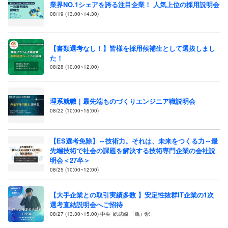
業界NO.1シェアを誇る注目企業！ 人気上位の採用説明会
08/19 (13:00~14:30)
【書類選考なし！】皆様を採用候補生として選抜しまし
た！
08/28 (10:00~12:00)
理系就職｜最先端ものづくりエンジニア職説明会
08/22 (10:00~15:00)
【ES選考免除】～技術力。それは、未来をつくる力～最
先端技術で社会の課題を解決する技術専門企業の会社説
明会＜27卒＞
08/25 (10:00~12:00)
【大手企業との取引実績多数 】安定性抜群IT企業の1次
選考直結説明会へご招待
08/27 (13:30~15:00) 中央･総武線 「亀戸駅」