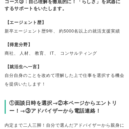
コース③：自己理解を徹底的に！
「
らしさ
」
を武器に
するサポートをいたします
。
【
エージェント歴
】
新卒エージェント歴9年
、
約5000名以上の就活支援実績
【
得意分野
】
商社
、
人材
、
教育
、
IT
、
コンサルティング
【
就活生へ一言
】
自分自身のことを改めて理解した上で仕事を選択する機会
を提供いたします！
①面談日時を選択→②本ページからエントリ
ー！→③アドバイザーから電話連絡！
内定まで二人三脚！自分で選んだアドバイザーから親身に