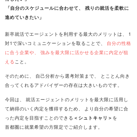
「
自分のスケジュールに合わせて
、
残りの就活を柔軟に
進めていきたい
」
新卒就活でエージェントを利用する最大のメリットは
、
1
対1で深いコミュニケーションを取ることで
、
自分の性格
に合う企業や
、
強みを最大限に活かせる企業に内定が狙
える
こと
。
そのために
、
自己分析から選考対策まで
、
とことん向き
合ってくれるアドバイザーの存在は大きいものです
。
今回は
、
就活エージェントのメリットを最大限に活用し
て納得のいく内定を獲得するため
、
より自分の希望に合
った内定を目指すことのできる
＜シュトキャリ＞
を
首都圏に就業希望の方限定でご紹介します
。