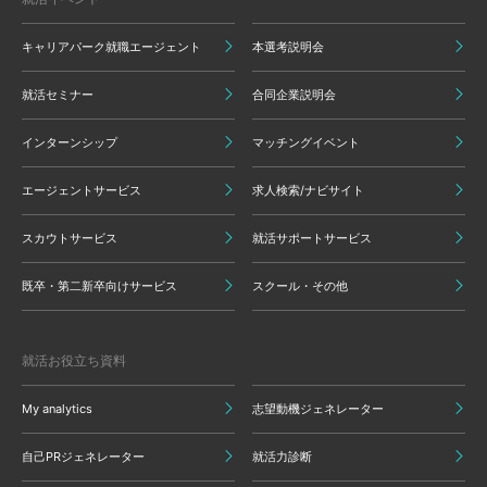
キャリアパーク就職エージェント
本選考説明会
就活セミナー
合同企業説明会
インターンシップ
マッチングイベント
エージェントサービス
求人検索/ナビサイト
スカウトサービス
就活サポートサービス
既卒・第二新卒向けサービス
スクール・その他
就活お役立ち資料
My analytics
志望動機ジェネレーター
自己PRジェネレーター
就活力診断