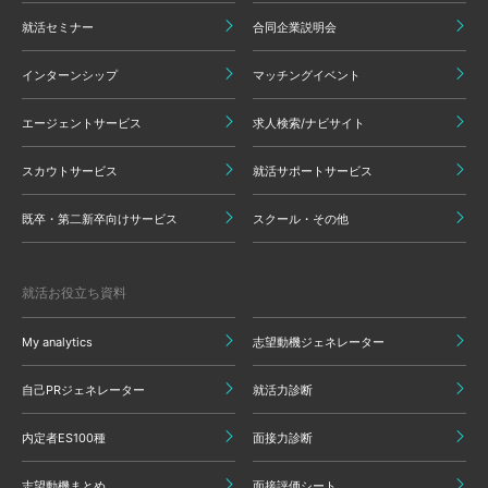
就活セミナー
合同企業説明会
インターンシップ
マッチングイベント
エージェントサービス
求人検索/ナビサイト
スカウトサービス
就活サポートサービス
既卒・第二新卒向けサービス
スクール・その他
就活お役立ち資料
My analytics
志望動機ジェネレーター
自己PRジェネレーター
就活力診断
内定者ES100種
面接力診断
志望動機まとめ
面接評価シート