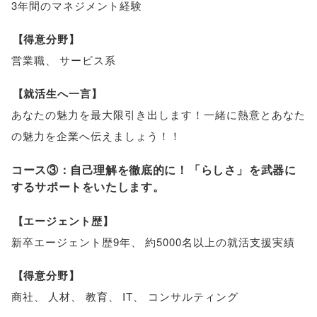
3年間のマネジメント経験
【
得意分野
】
営業職
、
サービス系
【
就活生へ一言
】
あなたの魅力を最大限引き出します！一緒に熱意とあなた
の魅力を企業へ伝えましょう！！
コース③：自己理解を徹底的に！
「
らしさ
」
を武器に
するサポートをいたします
。
【
エージェント歴
】
新卒エージェント歴9年
、
約5000名以上の就活支援実績
【
得意分野
】
商社
、
人材
、
教育
、
IT
、
コンサルティング