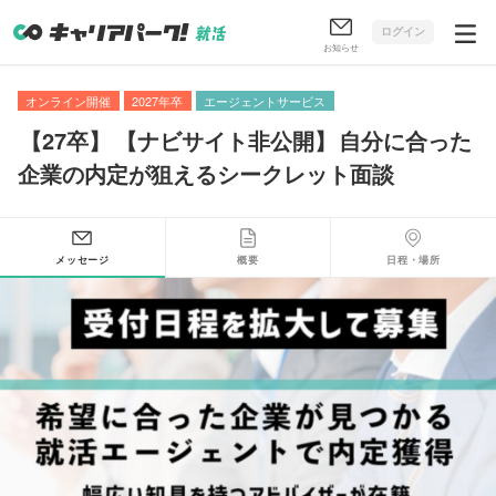
ログイン
お知らせ
オンライン開催
2027年卒
エージェントサービス
【
27卒
】
【
ナビサイト非公開
】
自分に合った
企業の内定が狙えるシークレット面談
メッセージ
概要
日程・場所