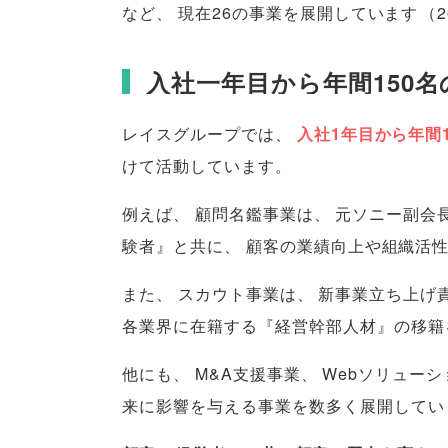
など
、
現在26の事業を展開しています
（
入社一年目から年間150
レイスグループでは
、
入社1年目から年間
けて活動しています
。
例えば
、
顧問名鑑事業は
、
元ソニー副会
験者』と共に
、
顧客の業績向上や組織活
また
、
スカウト事業は
、
新事業立ち上げ
各業界に在籍する『経営幹部人材』の移籍
他にも
、
M&A支援事業
、
Webソリュー
来に影響を与える事業を数多く展開してい