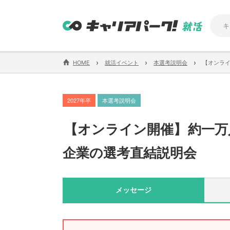
›
›
›
HOME
就活イベント
本選考説明会
【オンライ
2027年卒
本選考説明会
【
オンライン開催
】
約一万
企業の選考直結説明会
メッセージ