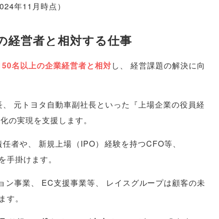
2024年11月時点
）
名の経営者と相対する仕事
150名以上の企業経営者と相対
し
、
経営課題の解決に向
長
、
元トヨタ自動車副社長といった『上場企業の役員経
性化の実現を支援します
。
責任者や
、
新規上場
（
IPO
）
経験を持つCFO等
、
を手掛けます
。
ション事業
、
EC支援事業等
、
レイスグループは顧客の未
ます
。