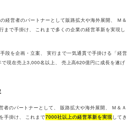
業の経営者のパートナーとして販路拡大や海外展開
、
Ｍ＆
行まで手掛け
、
これまで多くの企業の経営革新を実現し
決手段を企画・立案
、
実行まで一気通貫で手掛ける
「
経営
年で現在売上3,000名以上
、
売上高620億円に成長を遂げ
容
経営者のパートナーとして
、
販路拡大や海外展開
、
Ｍ＆Ａ
を手掛け
、
これまで
7000社以上の経営革新を実現
してき