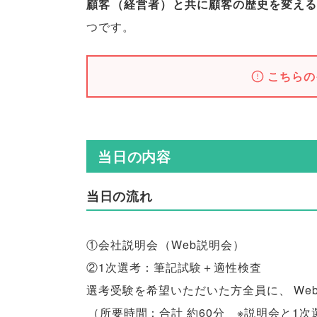
顧客
（
経営者
）
と共に顧客の歴史を変える
つです
。
こちらの
当日の内容
当日の流れ
①会社説明会
（
Web説明会
）
②1次選考：筆記試験＋適性検査
選考受験を希望いただいた方全員に
、
W
（
所要時間：合計 約60分 ※説明会と1