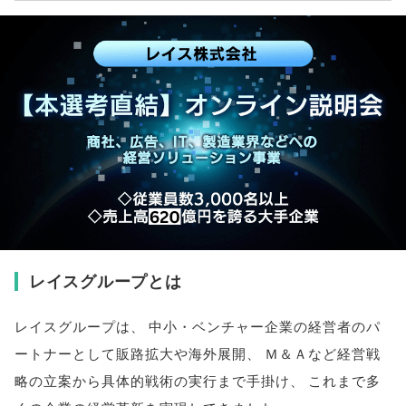
レイスグループとは
レイスグループは
、
中小・ベンチャー企業の経営者のパ
ートナーとして販路拡大や海外展開
、
Ｍ＆Ａなど経営戦
略の立案から具体的戦術の実行まで手掛け
、
これまで多