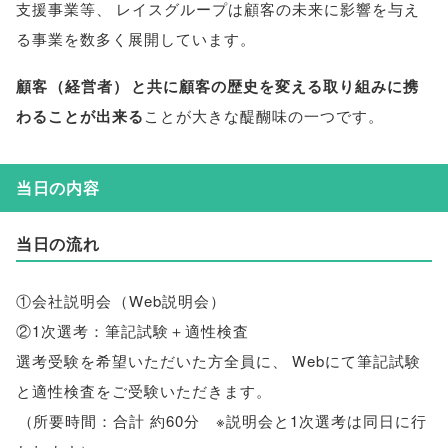
支援事業等
、
レイスグループは顧客の未来に影響を与え
る事業を数多く展開しています
。
顧客
（
経営者
）
と共に顧客の歴史を変える取り組みに携
わることが出来る
ことが大きな醍醐味の一つです
。
当日の内容
当日の流れ
①会社説明会
（
Web説明会
）
②1次選考：筆記試験＋適性検査
選考受験を希望いただいた方全員に
、
Webにて筆記試験
と適性検査をご受験いただきます
。
（
所要時間：合計 約60分 ※説明会と1次選考は同日に行