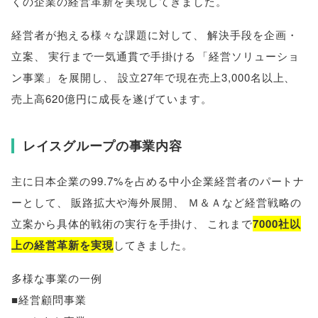
くの企業の経営革新を実現してきました
。
経営者が抱える様々な課題に対して
、
解決手段を企画・
立案
、
実行まで一気通貫で手掛ける
「
経営ソリューショ
ン事業
」
を展開し
、
設立27年で現在売上3,000名以上
、
売上高620億円に成長を遂げています
。
レイスグループの事業内容
主に日本企業の99.7%を占める中小企業経営者のパートナ
ーとして
、
販路拡大や海外展開
、
Ｍ＆Ａなど経営戦略の
立案から具体的戦術の実行を手掛け
、
これまで
7000社以
上の経営革新を実現
してきました
。
多様な事業の一例
■経営顧問事業