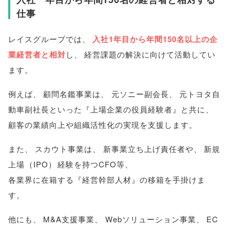
仕事
レイスグループでは
、
入社1年目から年間150名以上の企
業経営者と相対
し
、
経営課題の解決に向けて活動してい
ます
。
例えば
、
顧問名鑑事業は
、
元ソニー副会長
、
元トヨタ自
動車副社長といった『上場企業の役員経験者』と共に
、
顧客の業績向上や組織活性化の実現を支援します
。
また
、
スカウト事業は
、
新事業立ち上げ責任者や
、
新規
上場
（
IPO
）
経験を持つCFO等
、
各業界に在籍する『経営幹部人材』の移籍を手掛けま
す
。
他にも
、
M&A支援事業
、
Webソリューション事業
、
EC