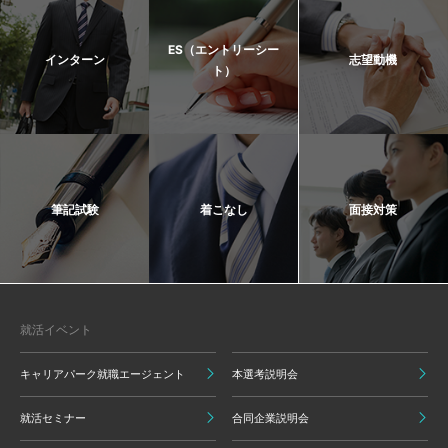
ES（エントリーシー
インターン
志望動機
ト）
筆記試験
着こなし
面接対策
就活イベント
キャリアパーク就職エージェント
本選考説明会
就活セミナー
合同企業説明会