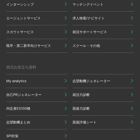
インターンシップ
マッチングイベント
エージェントサービス
求人検索/ナビサイト
スカウトサービス
就活サポートサービス
既卒・第二新卒向けサービス
スクール・その他
就活お役立ち資料
My analytics
志望動機ジェネレーター
自己PRジェネレーター
就活力診断
内定者ES100種
面接力診断
志望動機まとめ
面接評価シート
SPI対策