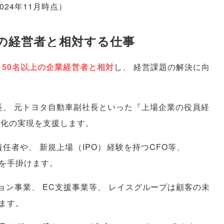
2024年11月時点
）
名の経営者と相対する仕事
150名以上の企業経営者と相対
し
、
経営課題の解決に向
長
、
元トヨタ自動車副社長といった『上場企業の役員経
性化の実現を支援します
。
責任者や
、
新規上場
（
IPO
）
経験を持つCFO等
、
を手掛けます
。
ション事業
、
EC支援事業等
、
レイスグループは顧客の未
ます
。