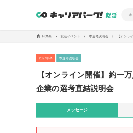
›
›
›
HOME
就活イベント
本選考説明会
【オンライ
2027年卒
本選考説明会
【
オンライン開催
】
約一万
企業の選考直結説明会
メッセージ