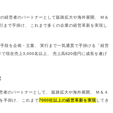
業の経営者のパートナーとして販路拡大や海外展開
、
Ｍ＆
行まで手掛け
、
これまで多くの企業の経営革新を実現し
決手段を企画・立案
、
実行まで一気通貫で手掛ける
「
経営
年で現在売上3,000名以上
、
売上高620億円に成長を遂げ
容
経営者のパートナーとして
、
販路拡大や海外展開
、
Ｍ＆Ａ
を手掛け
、
これまで
7000社以上の経営革新を実現
してき