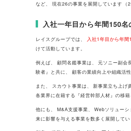
など
、
現在26の事業を展開しています
（
入社一年目から年間150
レイスグループでは
、
入社1年目から年間
けて活動しています
。
例えば
、
顧問名鑑事業は
、
元ソニー副会
験者』と共に
、
顧客の業績向上や組織活
また
、
スカウト事業は
、
新事業立ち上げ
各業界に在籍する『経営幹部人材』の移籍
他にも
、
M&A支援事業
、
Webソリュー
来に影響を与える事業を数多く展開してい