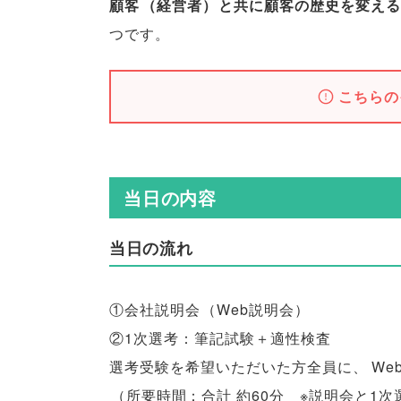
顧客
（
経営者
）
と共に顧客の歴史を変える
つです
。
こちらの
当日の内容
当日の流れ
①会社説明会
（
Web説明会
）
②1次選考：筆記試験＋適性検査
選考受験を希望いただいた方全員に
、
W
（
所要時間：合計 約60分 ※説明会と1