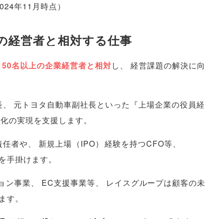
2024年11月時点
）
名の経営者と相対する仕事
150名以上の企業経営者と相対
し
、
経営課題の解決に向
長
、
元トヨタ自動車副社長といった『上場企業の役員経
性化の実現を支援します
。
責任者や
、
新規上場
（
IPO
）
経験を持つCFO等
、
を手掛けます
。
ション事業
、
EC支援事業等
、
レイスグループは顧客の未
ます
。