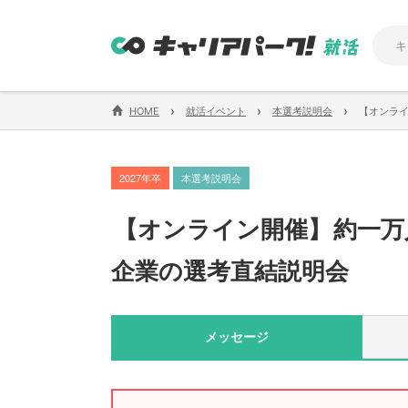
›
›
›
HOME
就活イベント
本選考説明会
【オンライ
2027年卒
本選考説明会
【
オンライン開催
】
約一万
企業の選考直結説明会
メッセージ