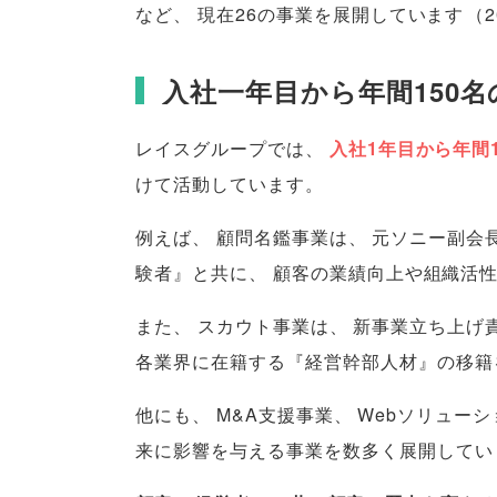
など
、
現在26の事業を展開しています
（
入社一年目から年間150
レイスグループでは
、
入社1年目から年間
けて活動しています
。
例えば
、
顧問名鑑事業は
、
元ソニー副会
験者』と共に
、
顧客の業績向上や組織活
また
、
スカウト事業は
、
新事業立ち上げ
各業界に在籍する『経営幹部人材』の移籍
他にも
、
M&A支援事業
、
Webソリュー
来に影響を与える事業を数多く展開してい