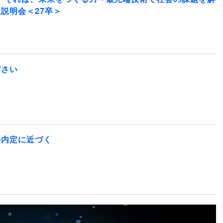
説明会＜27卒＞
ださい
の内定に近づく