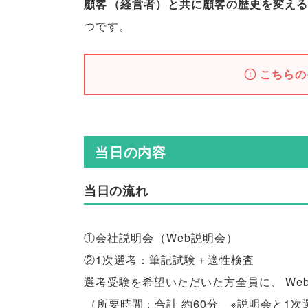
顧客
（
経営者
）
と共に顧客の歴史を変える
つです
。
こちらの
当日の内容
当日の流れ
①会社説明会
（
Web説明会
）
②1次選考：筆記試験＋適性検査
選考受験を希望いただいた方全員に
、
W
（
所要時間：合計 約60分 ※説明会と1