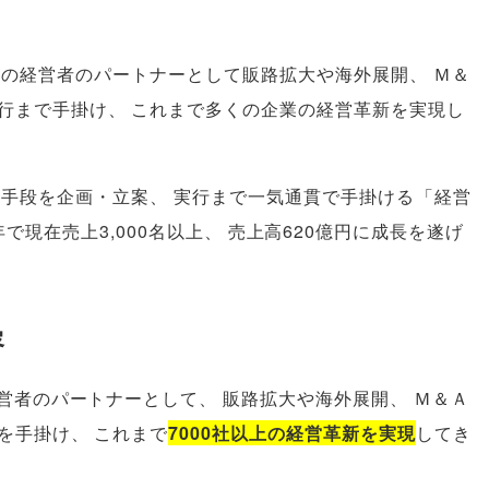
業の経営者のパートナーとして販路拡大や海外展開
、
Ｍ＆
行まで手掛け
、
これまで多くの企業の経営革新を実現し
決手段を企画・立案
、
実行まで一気通貫で手掛ける
「
経営
年で現在売上3,000名以上
、
売上高620億円に成長を遂げ
容
経営者のパートナーとして
、
販路拡大や海外展開
、
Ｍ＆Ａ
を手掛け
、
これまで
7000社以上の経営革新を実現
してき