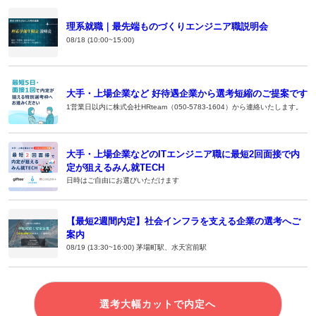
理系就職｜最先端ものづくりエンジニア職説明会
08/18 (10:00~15:00)
大手・上場企業など 好待遇企業から選考短縮のご提案です
1営業日以内に株式会社HRteam（050-5783-1604）から連絡いたします。
大手・上場企業などのITエンジニア職に最短2回面接で内
定が狙えるみん就TECH
日時はご自由にお選びいただけます
【最短2週間内定】社会インフラを支える企業の選考へご
案内
08/19 (13:30~16:00) 茅場町駅、水天宮前駅
選考大幅カットで内定へ