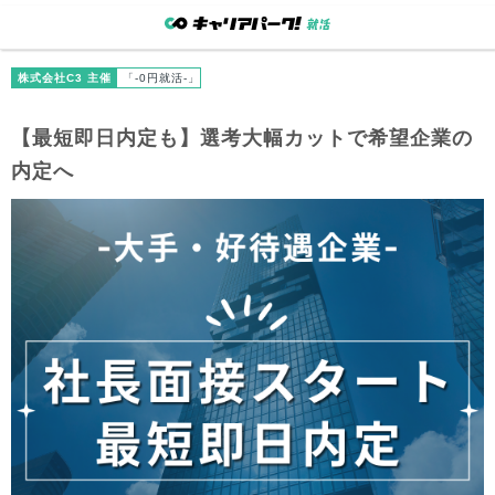
株式会社C3 主催
「-0円就活-」
【最短即日内定も】選考大幅カットで希望企業の
内定へ