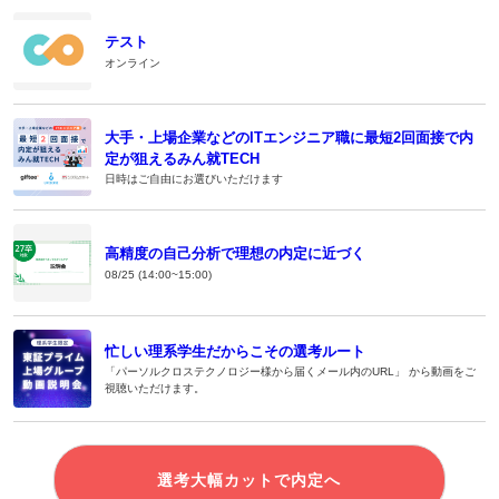
テスト
オンライン
大手・上場企業などのITエンジニア職に最短2回面接で内
定が狙えるみん就TECH
日時はご自由にお選びいただけます
高精度の自己分析で理想の内定に近づく
08/25 (14:00~15:00)
忙しい理系学生だからこその選考ルート
「パーソルクロステクノロジー様から届くメール内のURL」 から動画をご
視聴いただけます。
選考大幅カットで内定へ