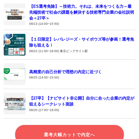
【ES選考免除】～技術力。それは、未来をつくる力～最
先端技術で社会の課題を解決する技術専門企業の会社説明
会＜27卒＞
08/13 (14:00~15:50)
【１日限定】レバレジーズ・サイボウズ等が参画！選考免
除も狙える！
08/22 (11:00~18:00) 東京ビッグサイト駅
高精度の自己分析で理想の内定に近づく
08/25 (14:00~15:00)
【27卒】【ナビサイト非公開】自分に合った企業の内定が
狙えるシークレット面談
08/20 (17:00~18:00)
選考大幅カットで内定へ