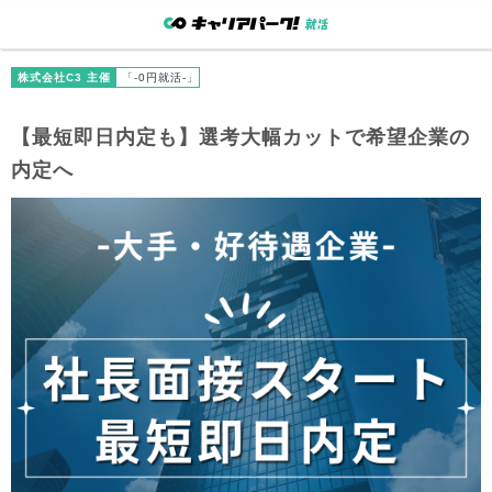
株式会社C3 主催
「-0円就活-」
【最短即日内定も】選考大幅カットで希望企業の
内定へ