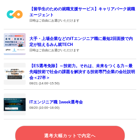
【留学生のための就職支援サービス】キャリアパーク就職
エージェント
日時はご自由にお選びいただけます
大手・上場企業などのITエンジニア職に最短2回面接で内
定が狙えるみん就TECH
日時はご自由にお選びいただけます
【ES選考免除】～技術力。それは、未来をつくる力～最
先端技術で社会の課題を解決する技術専門企業の会社説明
会＜27卒＞
08/21 (14:00~15:50)
ITエンジニア職 1week選考会
08/20 (10:00~16:00)
選考大幅カットで内定へ