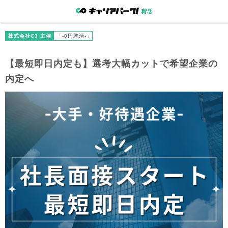
株式会社C3 主催
「-0円就活-」
【最短即日内定も】選考大幅カットで希望企業の
内定へ