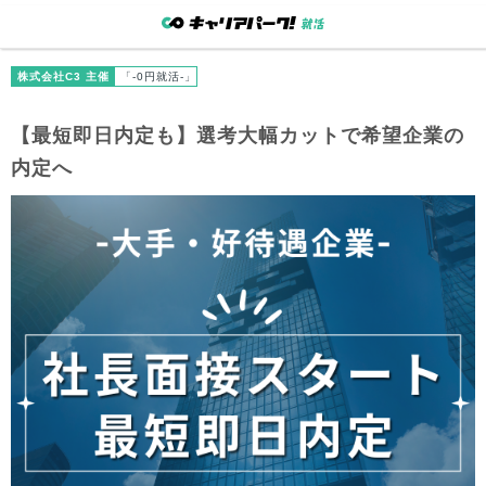
株式会社C3 主催
「-0円就活-」
【最短即日内定も】選考大幅カットで希望企業の
内定へ