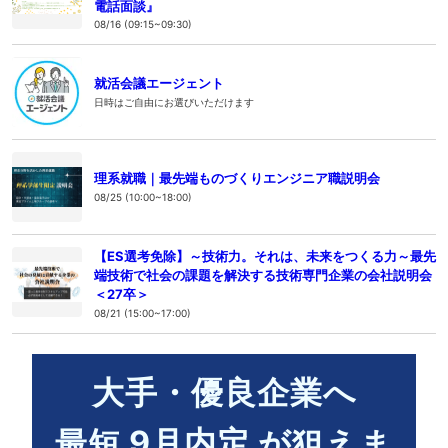
電話面談』
08/16 (09:15~09:30)
就活会議エージェント
日時はご自由にお選びいただけます
理系就職｜最先端ものづくりエンジニア職説明会
08/25 (10:00~18:00)
【ES選考免除】～技術力。それは、未来をつくる力～最先
端技術で社会の課題を解決する技術専門企業の会社説明会
＜27卒＞
08/21 (15:00~17:00)
大手・優良企業へ
9
月内定
最短
が狙えま