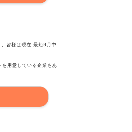
、皆様は現在 最短
9
月中
トを用意している企業もあ