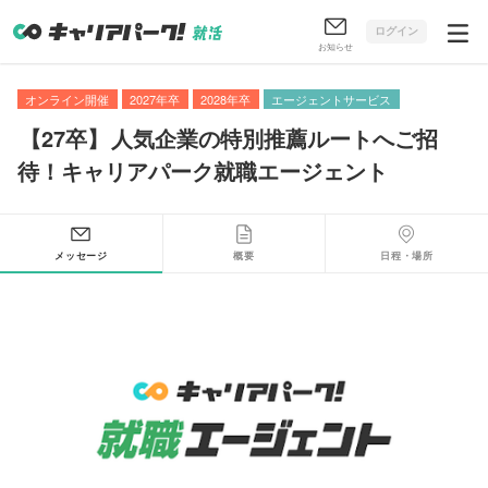
ログイン
お知らせ
オンライン開催
2027年卒
2028年卒
エージェントサービス
【
27卒
】
人気企業の特別推薦ルートへご招
待！キャリアパーク就職エージェント
メッセージ
概要
日程・場所