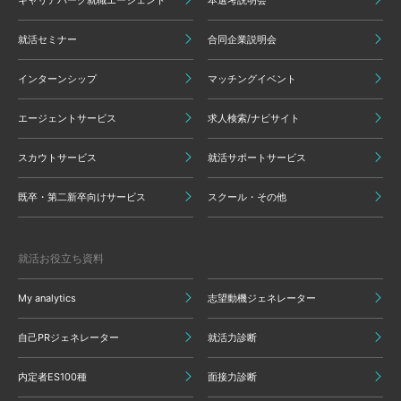
キャリアパーク就職エージェント
本選考説明会
就活セミナー
合同企業説明会
インターンシップ
マッチングイベント
エージェントサービス
求人検索/ナビサイト
スカウトサービス
就活サポートサービス
既卒・第二新卒向けサービス
スクール・その他
就活お役立ち資料
My analytics
志望動機ジェネレーター
自己PRジェネレーター
就活力診断
内定者ES100種
面接力診断