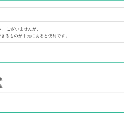
め
、
ございませんが
、
できるものが手元にあると便利です
。
生
生