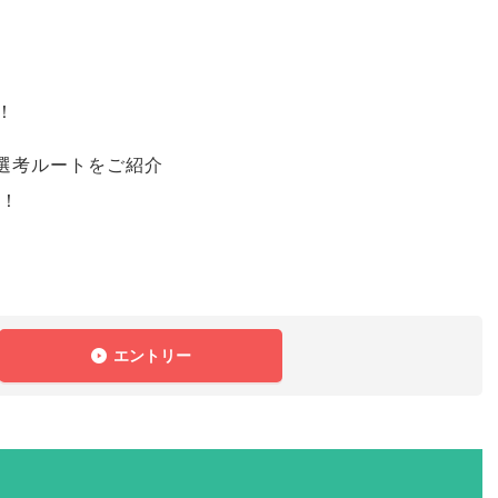
！
！
選考ルートをご紹介
る！
エントリー