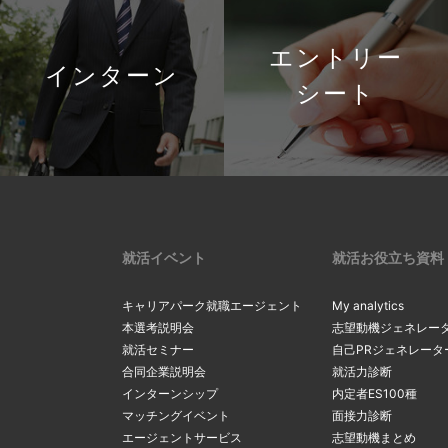
エントリー
インターン
シート
就活イベント
就活お役立ち資料
キャリアパーク就職エージェント
My analytics
本選考説明会
志望動機ジェネレー
就活セミナー
自己PRジェネレータ
合同企業説明会
就活力診断
インターンシップ
内定者ES100種
マッチングイベント
面接力診断
エージェントサービス
志望動機まとめ