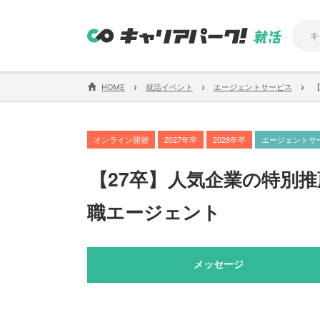
›
›
›
HOME
就活イベント
エージェントサービス
オンライン開催
2027年卒
2028年卒
エージェントサ
【
27卒
】
人気企業の特別推
職エージェント
メッセージ