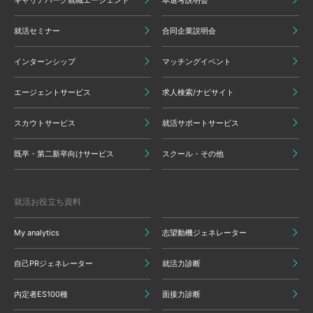
キャリアパーク就職エージェント
本選考説明会
就活セミナー
合同企業説明会
インターンシップ
マッチングイベント
エージェントサービス
求人検索/ナビサイト
スカウトサービス
就活サポートサービス
既卒・第二新卒向けサービス
スクール・その他
就活お役立ち資料
My analytics
志望動機ジェネレーター
自己PRジェネレーター
就活力診断
内定者ES100種
面接力診断