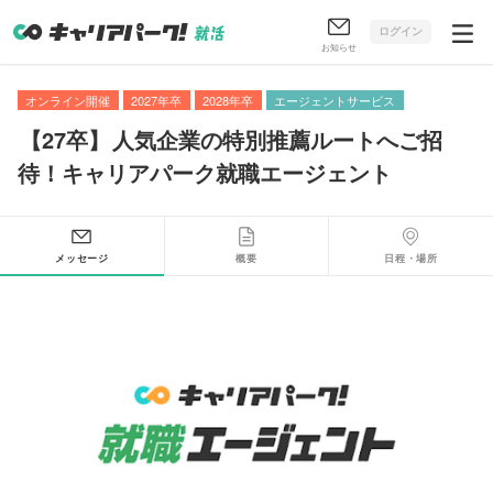
ログイン
お知らせ
オンライン開催
2027年卒
2028年卒
エージェントサービス
【
27卒
】
人気企業の特別推薦ルートへご招
待！キャリアパーク就職エージェント
メッセージ
概要
日程・場所