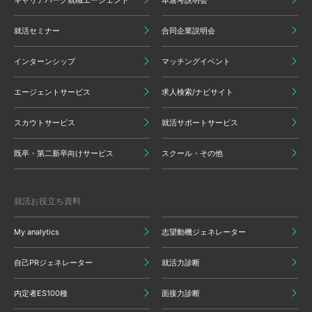
キャリアパーク就職エージェント
本選考説明会
就活セミナー
合同企業説明会
インターンシップ
マッチングイベント
エージェントサービス
求人検索/ナビサイト
スカウトサービス
就活サポートサービス
既卒・第二新卒向けサービス
スクール・その他
就活お役立ち資料
My analytics
志望動機ジェネレーター
自己PRジェネレーター
就活力診断
内定者ES100種
面接力診断