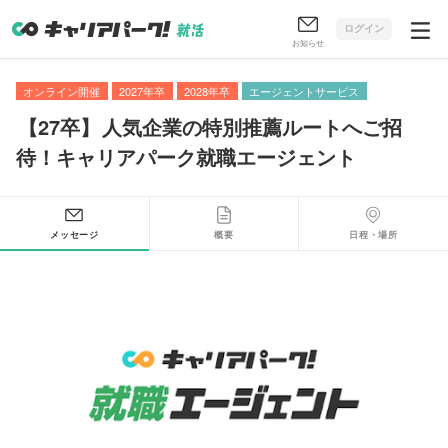
ログイン
お知らせ
オンライン開催
2027年卒
2028年卒
エージェントサービス
【
27卒
】
人気企業の特別推薦ルートへご招
待！キャリアパーク就職エージェント
メッセージ
概要
日程・場所