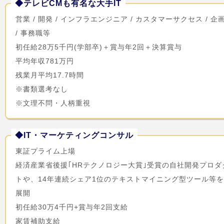
◆テレビCMも有名な大手IT
営業 / 開発 / インフラエンジニア / カスタマーサクセス / 企
/ 事務職等
初任給28万5千円(学部卒)＋賞与年2回＋決算賞与
平均年収781万円
残業月平均17.7時間
※書類選考なし
※文理不問・人柄重視
◆IT・マーケティングコンサル
東証プライム上場
経済産業省後援｢HRテクノロジー大賞｣受賞の自社開発プロダ
トや、14年連続シェア1位のテキストマイニング型ツール等
展開
初任給30万4千円+賞与年2回支給
家賃補助支給