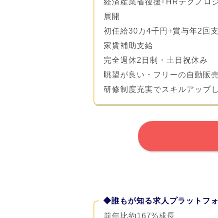
経済産業省後援｢HRテクノロ
展開
初任給30万4千円+賞与年2回
家賃補助支給
完全週休2日制・土日祝休み
眺望が良い・フリーの自動販
研修制度充実でスキルアップ
◆誰もが知る求人プラットフ
前年比約167%成長