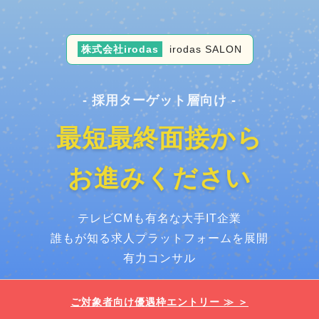
株式会社irodas
irodas SALON
- 採用ターゲット層向け -
最短最終面接から
お進みください
テレビCMも有名な大手IT企業
誰もが知る求人プラットフォームを展開
有力コンサル
ご対象者向け優遇枠エントリー ≫ ＞