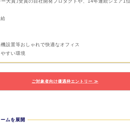
ジー大賞｣受賞の自社開発プロダクトや、14年連続シェア1
支給
売機設置等おしゃれで快適なオフィス
しやすい環境
ご対象者向け優遇枠エントリー ≫
ォームを展開