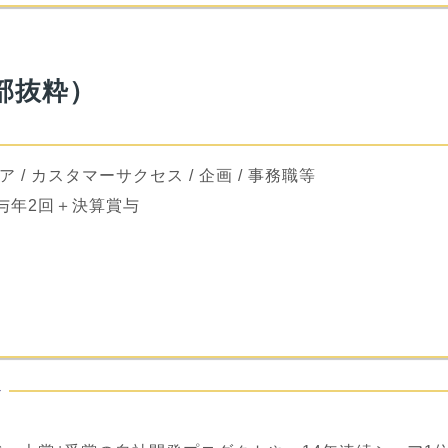
部抜粋）
ア / カスタマーサクセス / 企画 / 事務職等
賞与年2回＋決算賞与
ル