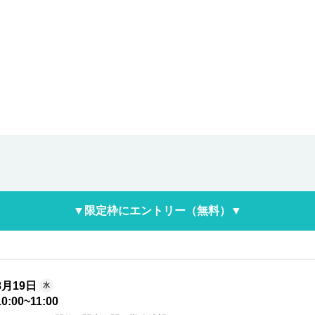
▼限定枠にエントリー（無料）▼
8月19日
水
10:00
~
11:00