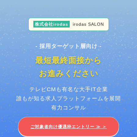
株式会社irodas
irodas SALON
- 採用ターゲット層向け -
最短最終面接から
お進みください
テレビCMも有名な大手IT企業
誰もが知る求人プラットフォームを展開
有力コンサル
ご対象者向け優遇枠エントリー ≫ ＞