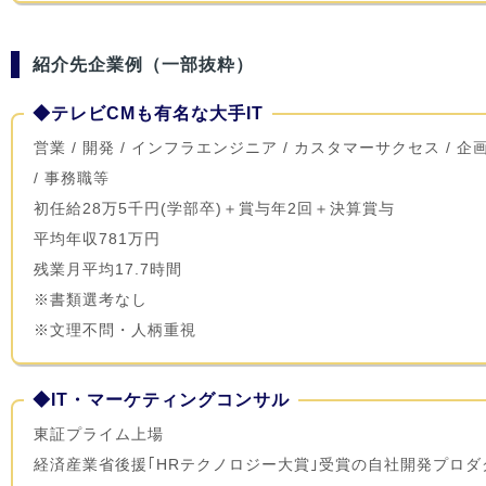
紹介先企業例（一部抜粋）
◆テレビCMも有名な大手IT
営業 / 開発 / インフラエンジニア / カスタマーサクセス / 企
/ 事務職等
初任給28万5千円(学部卒)＋賞与年2回＋決算賞与
平均年収781万円
残業月平均17.7時間
※書類選考なし
※文理不問・人柄重視
◆IT・マーケティングコンサル
東証プライム上場
経済産業省後援｢HRテクノロジー大賞｣受賞の自社開発プロダ