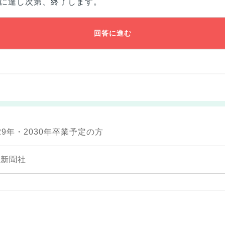
に達し次第、終了します。
回答に進む
29年・2030年卒業予定の方
日新聞社