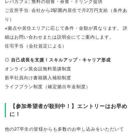
レバカフェ: 無料の朝食・昼食・ドリンク提供
ご近所手当: 会社から2駅圏内居住で月2万円支給
（
条件あ
り
）
※拠点や居住エリアに応じて条件・金額が異なります
。
詳
細はお問い合わせまたは説明会にてご案内します
。
住宅手当
（
会社規定による
）
◎
自己成長を支援！スキルアップ・キャリア形成
オンライン英会話無料受講制度
新卒社員向け書籍購入補助制度
ライフプラン制度
（
確定拠出年金制度
）
【
参加希望者が殺到中！
】
エントリーはお早め
に！
他の27卒生の皆様からも多数のお申し込みをいただいて