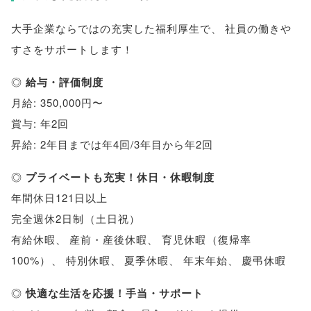
大手企業ならではの充実した福利厚生で
、
社員の働きや
すさをサポートします！
◎
給与・評価制度
月給: 350,000円〜
賞与: 年2回
昇給: 2年目までは年4回/3年目から年2回
◎
プライベートも充実！休日・休暇制度
年間休日121日以上
完全週休2日制
（
土日祝
）
有給休暇
、
産前・産後休暇
、
育児休暇
（
復帰率
100%
）
、
特別休暇
、
夏季休暇
、
年末年始
、
慶弔休暇
◎
快適な生活を応援！手当・サポート