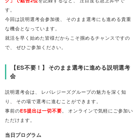
グ
」
で総合2位
を記録するなど
、
注目度も急上昇中で
す
。
今回は説明選考会参加後
、
そのまま選考にも進める貴重
な機会となっています
。
就活を早く始めた
皆様
だからこそ掴めるチャンスですの
で
、
ぜひご参加ください
。
【
ES不要！
】
そのまま選考に進める説明選考
会
説明選考会は
、
レバレジーズグループの魅力を深く知
り
、
その場で選考に進むことができます
。
事前の
ES提出は一切不要
。
オンラインで気軽にご参加い
ただけます
。
当日プログラム