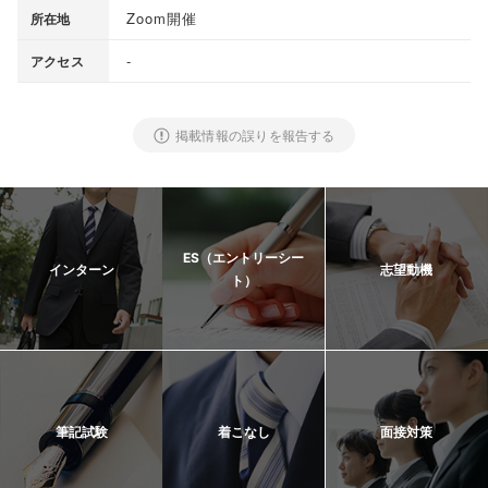
Zoom開催
所在地
-
アクセス
掲載情報の誤りを報告する
ES（エントリーシー
インターン
志望動機
ト）
筆記試験
着こなし
面接対策