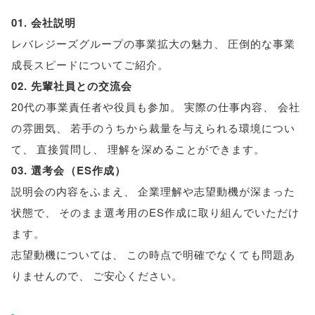
01. 会社説明
レバレジーズグループの事業拡大の魅力
、
圧倒的な事業
成長スピードについてご紹介
。
02. 先輩社員との交流会
20代の事業責任者や役員も参加
。
実際の仕事内容
、
会社
の雰囲気
、
若手のうちから裁量を与えられる環境につい
て
、
直接質問し
、
理解を深めることができます
。
03. 選考会
（
ES作成
）
説明会の内容をふまえ
、
企業理解や志望動機が深まった
状態で
、
そのまま選考用のES作成に取り組んでいただけ
ます
。
志望動機については
、
この時点で明確でなくても問題あ
りませんので
、
ご安心ください
。