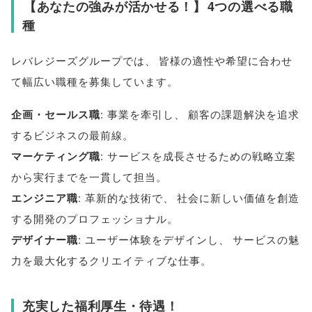
【
あなたの強みが活かせる！
】
4つの選べる職
種
レバレジーズグループでは
、
皆様
の適性や希望に合わせ
て幅広い職種を募集しています
。
企画・セールス職
: 事業を牽引し
、
顧客の課題解決を追求
するビジネスの最前線
。
マーケティング職
: サービスを成長させるための戦略立案
から実行までを一貫して担当
。
エンジニア職
: 革新的な技術で
、
社会に新しい価値を創造
する開発のプロフェッショナル
。
デザイナー職
: ユーザー体験をデザインし
、
サービスの魅
力を最大化するクリエイティブな仕事
。
充実した福利厚生・待遇！