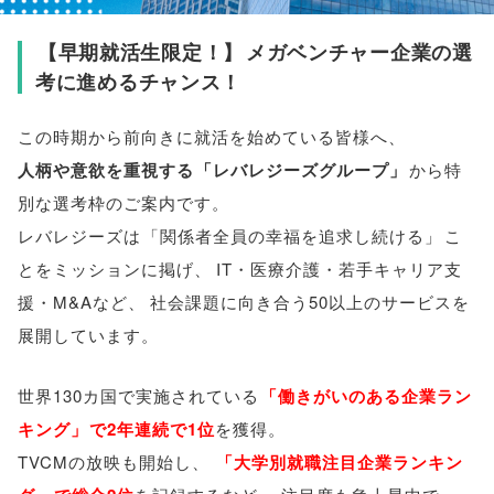
【
早期就活生限定！
】
メガベンチャー企業の選
考に進めるチャンス！
この時期から前向きに就活を始めている
皆様
へ
、
人柄や意欲を重視する
「
レバレジーズグループ
」
から特
別な選考枠のご案内です
。
レバレジーズは
「
関係者全員の幸福を追求し続ける
」
こ
とをミッションに掲げ
、
IT・医療介護・若手キャリア支
援・M&Aなど
、
社会課題に向き合う50以上のサービスを
展開しています
。
世界130カ国で実施されている
「
働きがいのある企業ラン
キング
」
で2年連続で1位
を獲得
。
TVCMの放映も開始し
、
「
大学別就職注目企業ランキン