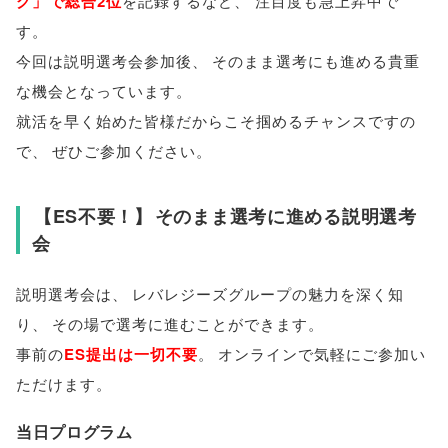
グ
」
で総合2位
を記録するなど
、
注目度も急上昇中で
す
。
今回は説明選考会参加後
、
そのまま選考にも進める貴重
な機会となっています
。
就活を早く始めた
皆様
だからこそ掴めるチャンスですの
で
、
ぜひご参加ください
。
【
ES不要！
】
そのまま選考に進める説明選考
会
説明選考会は
、
レバレジーズグループの魅力を深く知
り
、
その場で選考に進むことができます
。
事前の
ES提出は一切不要
。
オンラインで気軽にご参加い
ただけます
。
当日プログラム