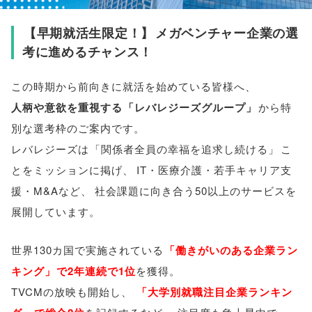
【
早期就活生限定！
】
メガベンチャー企業の選
考に進めるチャンス！
この時期から前向きに就活を始めている
皆様
へ
、
人柄や意欲を重視する
「
レバレジーズグループ
」
から特
別な選考枠のご案内です
。
レバレジーズは
「
関係者全員の幸福を追求し続ける
」
こ
とをミッションに掲げ
、
IT・医療介護・若手キャリア支
援・M&Aなど
、
社会課題に向き合う50以上のサービスを
展開しています
。
世界130カ国で実施されている
「
働きがいのある企業ラン
キング
」
で2年連続で1位
を獲得
。
TVCMの放映も開始し
、
「
大学別就職注目企業ランキン