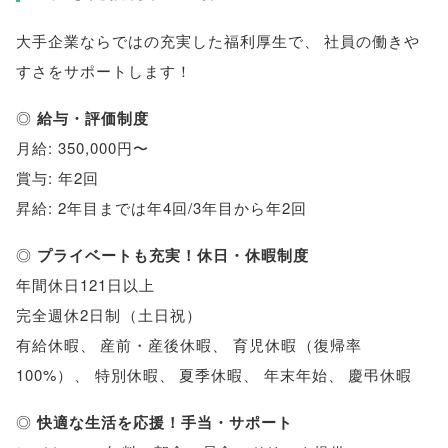
大手企業ならではの充実した福利厚生で
、
社員の働きや
すさをサポートします！
◎
給与・評価制度
月給: 350,000円〜
賞与: 年2回
昇給: 2年目までは年4回/3年目から年2回
◎
プライベートも充実！休日・休暇制度
年間休日121日以上
完全週休2日制
（
土日祝
）
有給休暇
、
産前・産後休暇
、
育児休暇
（
復帰率
100%
）
、
特別休暇
、
夏季休暇
、
年末年始
、
慶弔休暇
◎
快適な生活を応援！手当・サポート