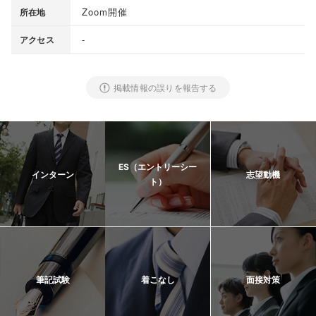
Zoom開催
所在地
-
アクセス
掲載情報の誤りを報告する
ES（エントリーシー
インターン
志望動機
ト）
筆記試験
着こなし
面接対策