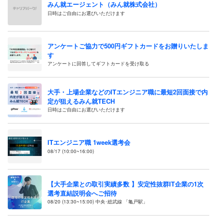
みん就エージェント（みん就株式会社）
日時はご自由にお選びいただけます
アンケートご協力で500円ギフトカードをお贈りいたしま
す
アンケートに回答してギフトカードを受け取る
大手・上場企業などのITエンジニア職に最短2回面接で内
定が狙えるみん就TECH
日時はご自由にお選びいただけます
ITエンジニア職 1week選考会
08/17 (10:00~16:00)
【大手企業との取引実績多数 】安定性抜群IT企業の1次
選考直結説明会へご招待
08/20 (13:30~15:00) 中央･総武線 「亀戸駅」