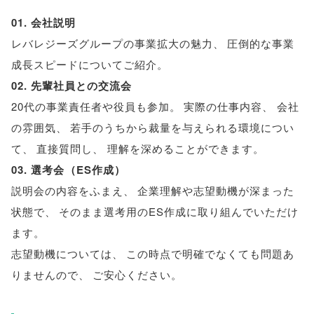
01. 会社説明
レバレジーズグループの事業拡大の魅力
、
圧倒的な事業
成長スピードについてご紹介
。
02. 先輩社員との交流会
20代の事業責任者や役員も参加
。
実際の仕事内容
、
会社
の雰囲気
、
若手のうちから裁量を与えられる環境につい
て
、
直接質問し
、
理解を深めることができます
。
03. 選考会
（
ES作成
）
説明会の内容をふまえ
、
企業理解や志望動機が深まった
状態で
、
そのまま選考用のES作成に取り組んでいただけ
ます
。
志望動機については
、
この時点で明確でなくても問題あ
りませんので
、
ご安心ください
。