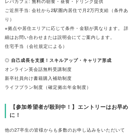
レバカフェ: 無料の朝食・昼食・ドリンク提供
ご近所手当: 会社から2駅圏内居住で月2万円支給
（
条件あ
り
）
※拠点や居住エリアに応じて条件・金額が異なります
。
詳
細はお問い合わせまたは説明会にてご案内します
。
住宅手当
（
会社規定による
）
◎
自己成長を支援！スキルアップ・キャリア形成
オンライン英会話無料受講制度
新卒社員向け書籍購入補助制度
ライフプラン制度
（
確定拠出年金制度
）
【
参加希望者が殺到中！
】
エントリーはお早め
に！
他の27卒生の皆様からも多数のお申し込みをいただいて