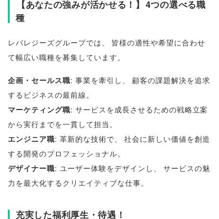
【
あなたの強みが活かせる！
】
4つの選べる職
種
レバレジーズグループでは
、
皆様
の適性や希望に合わせ
て幅広い職種を募集しています
。
企画・セールス職
: 事業を牽引し
、
顧客の課題解決を追求
するビジネスの最前線
。
マーケティング職
: サービスを成長させるための戦略立案
から実行までを一貫して担当
。
エンジニア職
: 革新的な技術で
、
社会に新しい価値を創造
する開発のプロフェッショナル
。
デザイナー職
: ユーザー体験をデザインし
、
サービスの魅
力を最大化するクリエイティブな仕事
。
充実した福利厚生・待遇！