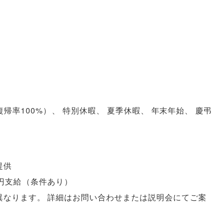
復帰率100%
）
、
特別休暇
、
夏季休暇
、
年末年始
、
慶弔
提供
円支給
（
条件あり
）
異なります
。
詳細はお問い合わせまたは説明会にてご案