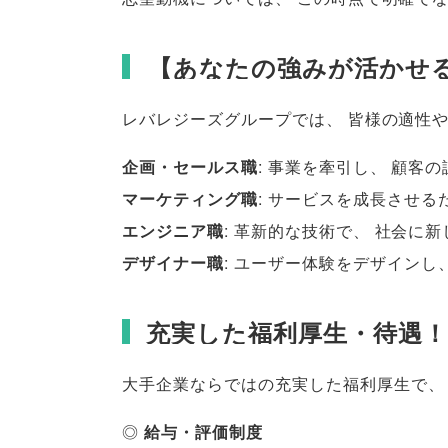
【
あなたの強みが活かせ
レバレジーズグループでは
、
皆様
の適性
企画・セールス職
: 事業を牽引し
、
顧客の
マーケティング職
: サービスを成長させ
エンジニア職
: 革新的な技術で
、
社会に新
デザイナー職
: ユーザー体験をデザインし
充実した福利厚生・待遇！
大手企業ならではの充実した福利厚生で
、
◎
給与・評価制度