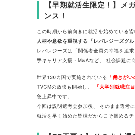
【
早期就活生限定！
】
メ
ンス！
この時期から前向きに就活を始めている
皆
人柄や意欲を重視する
「
レバレジーズグル
レバレジーズは
「
関係者全員の幸福を追求
手キャリア支援・M&Aなど
、
社会課題に
世界130カ国で実施されている
「
働きがい
TVCMの放映も開始し
、
「
大学別就職注
急上昇中です
。
今回は説明選考会参加後
、
そのまま選考
就活を早く始めた
皆様
だからこそ掴めるチ