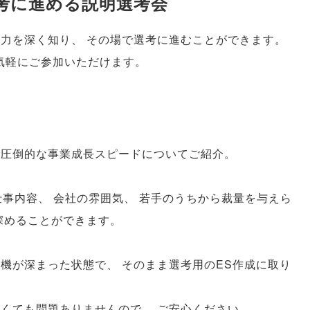
考に進める説明選考会
魅力を深く知り
、
その場で選考に進むことができます
。
気軽にご参加いただけます
。
圧倒的な事業成長スピードについてご紹介
。
仕事内容
、
会社の雰囲気
、
若手のうちから裁量を与えら
深めることができます
。
動機が深まった状態で
、
そのまま選考用のES作成に取り
なくても問題ありませんので
、
ご安心ください
。