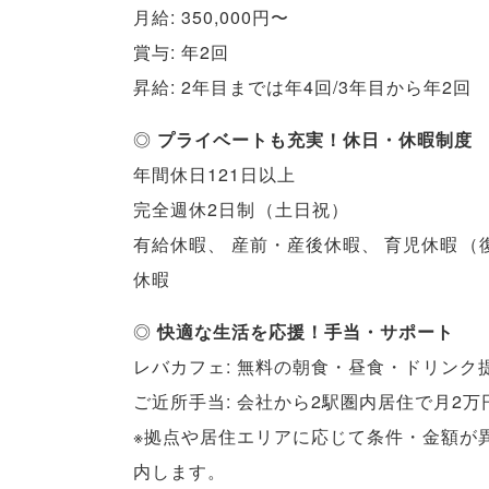
月給: 350,000円〜
賞与: 年2回
昇給: 2年目までは年4回/3年目から年2回
◎
プライベートも充実！休日・休暇制度
年間休日121日以上
完全週休2日制
（
土日祝
）
有給休暇
、
産前・産後休暇
、
育児休暇
（
休暇
◎
快適な生活を応援！手当・サポート
レバカフェ: 無料の朝食・昼食・ドリンク
ご近所手当: 会社から2駅圏内居住で月2万
※拠点や居住エリアに応じて条件・金額が
内します
。