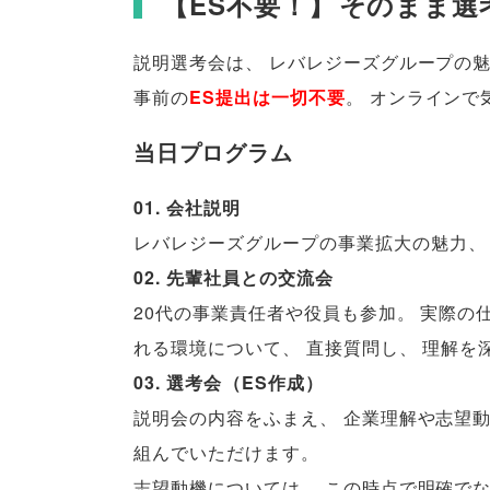
【
ES不要！
】
そのまま選
説明選考会は
、
レバレジーズグループの
事前の
ES提出は一切不要
。
オンラインで
当日プログラム
01. 会社説明
レバレジーズグループの事業拡大の魅力
、
02. 先輩社員との交流会
20代の事業責任者や役員も参加
。
実際の
れる環境について
、
直接質問し
、
理解を
03. 選考会
（
ES作成
）
説明会の内容をふまえ
、
企業理解や志望
組んでいただけます
。
志望動機については
、
この時点で明確で