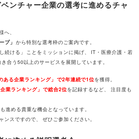
ガベンチャー企業の選考に進めるチャ
様
へ
、
ープ
」
から特別な選考枠のご案内です
。
し続ける
」
ことをミッションに掲げ
、
IT・医療介護・若
向き合う50以上のサービスを展開しています
。
のある企業ランキング
」
で2年連続で1位
を獲得
。
目企業ランキング
」
で総合2位
を記録するなど
、
注目度も
にも進める貴重な機会となっています
。
ャンスですので
、
ぜひご参加ください
。