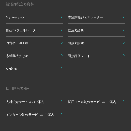
就活お役立ち資料
My analytics
志望動機ジェネレーター
自己PRジェネレーター
就活力診断
内定者ES100種
面接力診断
志望動機まとめ
面接評価シート
SPI対策
採用担当者様へ
人材紹介サービスのご案内
採用ツール制作サービスのご案内
インターン制作サービスのご案内