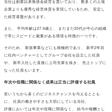
当社は創業以来無借金経営を貫いており
、
数多くの上場
企業よりも優秀な経営体質を実現しているため
、
安定し
た経営基盤があります
。
また
、
平均年齢は27.9歳と
、
まだまだ20代が中心の組織
で常にスピードと裁量がある環境も特徴の一つです
。
そのため
、
新規事業などにも積極的であり
、
新卒2年目
に社内ベンチャーとしてグループ会社を設立した社員
や
、
新卒入社した直後に上司先輩を抜き
、
売上トップに
なった社員もいます
。
年次や役職に関係なく成果は正当に評価する社風
若いうちから多くのビジネスチャンスを与えるととも
に
、
社員の働きやすさも大切にしている当社
。
評価においては年次や役職に関係なく
、
給与や報酬とし