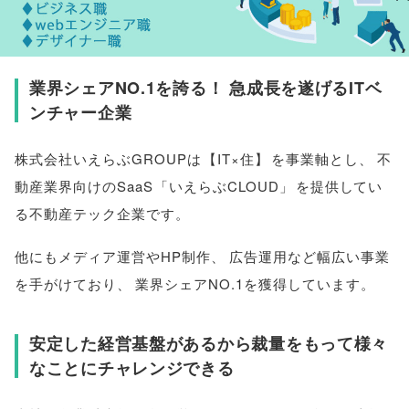
業界シェアNO.1を誇る！ 急成長を遂げるITベ
ンチャー企業
株式会社いえらぶGROUPは
【
IT×住
】
を事業軸とし
、
不
動産業界向けのSaaS
「
いえらぶCLOUD
」
を提供してい
る不動産テック企業です
。
他にもメディア運営やHP制作
、
広告運用など幅広い事業
を手がけており
、
業界シェアNO.1を獲得しています
。
安定した経営基盤があるから裁量をもって様々
なことにチャレンジできる