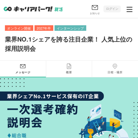
ログイン
お知らせ
オンライン開催
2027年卒
インターンシップ
業界NO.1シェアを誇る注目企業！ 人気上位の
採用説明会
メッセージ
概要
日程・場所