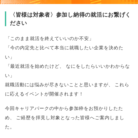
〈皆様は対象者〉参加し納得の就活にお繋げく
ださい
「
このまま就活を終えていいのか不安
」
「
今の内定先と比べて本当に就職したい企業を決めた
い
」
「
最近就活を始めたけど
、
なにをしたらいいかわからな
い
」
就職活動には悩みが尽きないことと思いますが
、
これら
に応えるイベントが開催されます！
今回キャリアパークの中から参加枠をお預かりしたた
め
、
ご経歴を拝見し対象となった
皆様
へご案内しまし
た
。