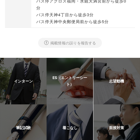
バス停アクロス福岡・水鏡天満宮前から徒歩0
分
バス停天神4丁目から徒歩3分
バス停天神中央郵便局前から徒歩5分
掲載情報の誤りを報告する
ES（エントリーシー
インターン
志望動機
ト）
筆記試験
着こなし
面接対策