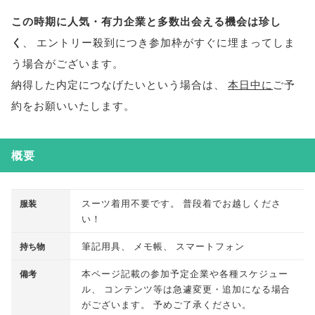
この時期に人気・有力企業と多数出会える機会は珍し
く
、
エントリー殺到につき参加枠がすぐに埋まってしま
う場合がございます
。
納得した内定につなげたいという場合は
、
本日中に
ご予
約をお願いいたします
。
概要
スーツ着用不要です
。
普段着でお越しくださ
服装
い！
筆記用具
、
メモ帳
、
スマートフォン
持ち物
本ページ記載の参加予定企業や各種スケジュー
備考
ル
、
コンテンツ等は急遽変更・追加になる場合
がございます
。
予めご了承ください
。