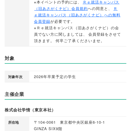
※本イベントの予約には
、
Ｒｅ就活キャンパス
（
旧あさがくナビ
）
会員規約
への同意と
、
Ｒ
ｅ就活キャンパス
（
旧あさがくナビ
）
への無料
会員登録
が必要です
。
※Ｒｅ就活キャンパス
（
旧あさがくナビ
）
の会
員でない方に関しましては
、
会員登録をさせて
頂きます
。
何卒ご了承くださいませ
。
対象
2026年卒業予定の学生
対象年次
主催企業
株式会社学情（東京本社）
〒104-0061 東京都中央区銀座6-10-1
所在地
GINZA SIX9階