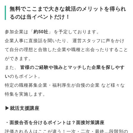
無料でここまで大きな就活のメリットを得られ
るのは当イベントだけ！
参加企業は
「
約50社
」
を予定しております
。
企業人事に直接話を聞いたり
、
運営スタッフに声をかけ
て自分の理想と合致した企業や職種と出会ったりすること
ができます
。
また
、
皆様
のご経験や強みとマッチした企業を探しやす
い
のもポイント
。
特定の職種募集企業・福利厚生が自慢の企業 など様々な
特集を実施します
。
▶就活支援講座
・面接合否を分けるポイントは？面接対策講座
評価される人はここが違う！一次・二次・最終…段階別の