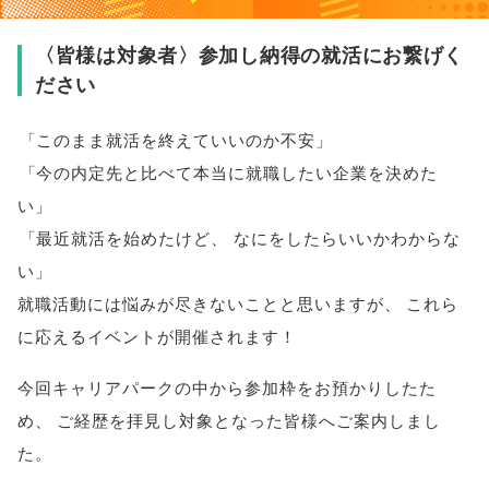
〈皆様は対象者〉参加し納得の就活にお繋げく
ださい
「
このまま就活を終えていいのか不安
」
「
今の内定先と比べて本当に就職したい企業を決めた
い
」
「
最近就活を始めたけど
、
なにをしたらいいかわからな
い
」
就職活動には悩みが尽きないことと思いますが
、
これら
に応えるイベントが開催されます！
今回キャリアパークの中から参加枠をお預かりしたた
め
、
ご経歴を拝見し対象となった
皆様
へご案内しまし
た
。