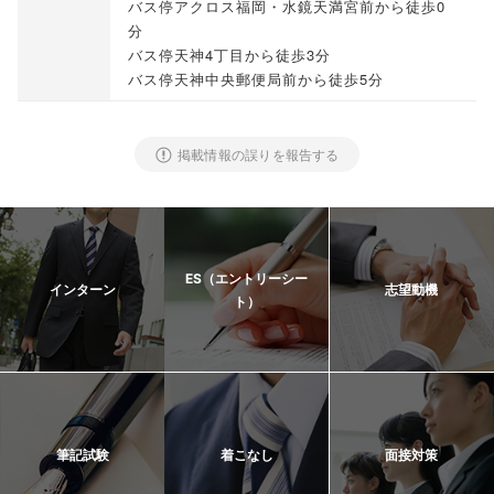
バス停アクロス福岡・水鏡天満宮前から徒歩0
分
バス停天神4丁目から徒歩3分
バス停天神中央郵便局前から徒歩5分
掲載情報の誤りを報告する
ES（エントリーシー
インターン
志望動機
ト）
筆記試験
着こなし
面接対策