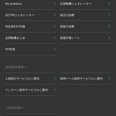
My analytics
志望動機ジェネレーター
自己PRジェネレーター
就活力診断
内定者ES100種
面接力診断
志望動機まとめ
面接評価シート
SPI対策
採用担当者様へ
人材紹介サービスのご案内
採用ツール制作サービスのご案内
インターン制作サービスのご案内
人材会社様へ