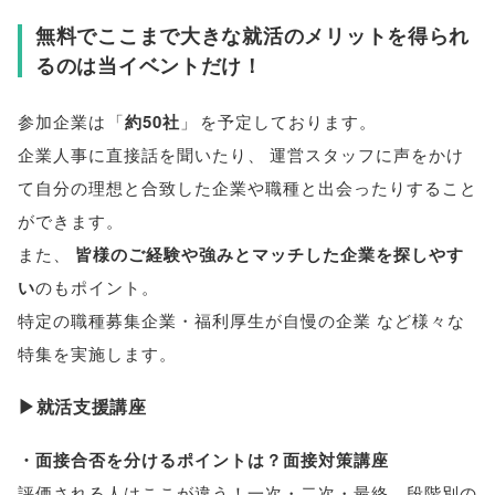
無料でここまで大きな就活のメリットを得られ
るのは当イベントだけ！
参加企業は
「
約50社
」
を予定しております
。
企業人事に直接話を聞いたり
、
運営スタッフに声をかけ
て自分の理想と合致した企業や職種と出会ったりすること
ができます
。
また
、
皆様
のご経験や強みとマッチした企業を探しやす
い
のもポイント
。
特定の職種募集企業・福利厚生が自慢の企業 など様々な
特集を実施します
。
▶就活支援講座
・面接合否を分けるポイントは？面接対策講座
評価される人はここが違う！一次・二次・最終…段階別の