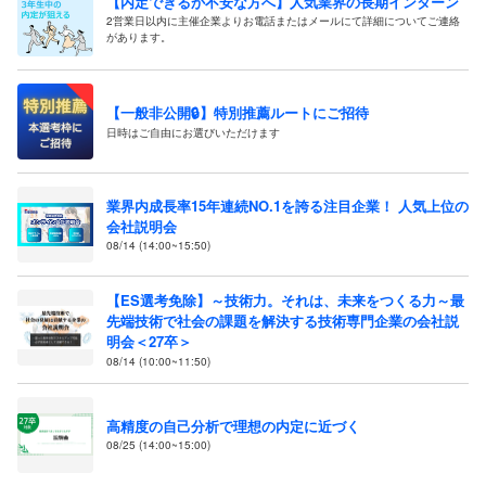
【内定できるか不安な方へ】人気業界の長期インターン
2営業日以内に主催企業よりお電話またはメールにて詳細についてご連絡
があります。
【一般非公開🔒️】特別推薦ルートにご招待
日時はご自由にお選びいただけます
業界内成長率15年連続NO.1を誇る注目企業！ 人気上位の
会社説明会
08/14 (14:00~15:50)
【ES選考免除】～技術力。それは、未来をつくる力～最
先端技術で社会の課題を解決する技術専門企業の会社説
明会＜27卒＞
08/14 (10:00~11:50)
高精度の自己分析で理想の内定に近づく
08/25 (14:00~15:00)