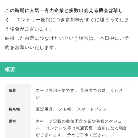
この時期に人気・有力企業と多数出会える機会は珍し
く
、
エントリー殺到につき参加枠がすぐに埋まってしま
う場合がございます
。
納得した内定につなげたいという場合は
、
本日中に
ご予
約をお願いいたします
。
概要
スーツ着用不要です
。
普段着でお越しくださ
服装
い！
筆記用具
、
メモ帳
、
スマートフォン
持ち物
本ページ記載の参加予定企業や各種スケジュー
備考
ル
、
コンテンツ等は急遽変更・追加になる場合
がございます
。
予めご了承ください
。