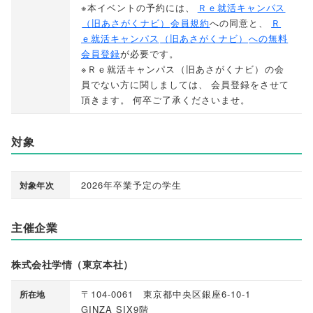
※本イベントの予約には
、
Ｒｅ就活キャンパス
（
旧あさがくナビ
）
会員規約
への同意と
、
Ｒ
ｅ就活キャンパス
（
旧あさがくナビ
）
への無料
会員登録
が必要です
。
※Ｒｅ就活キャンパス
（
旧あさがくナビ
）
の会
員でない方に関しましては
、
会員登録をさせて
頂きます
。
何卒ご了承くださいませ
。
対象
2026年卒業予定の学生
対象年次
主催企業
株式会社学情（東京本社）
〒104-0061 東京都中央区銀座6-10-1
所在地
GINZA SIX9階