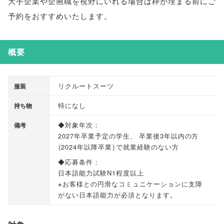
大手企業や企画職を視野にいれる場合は枠が埋まる前にご
予約をおすすめいたします
。
概要
リクルートスーツ
服装
特になし
持ち物
◆対象年次：
備考
2027年卒業予定の学生
、
卒業後3年以内の方
(
2024年以降卒業
)
で就業経験のない方
◆応募条件：
日本語能力試験N1程度以上
※お客様との円滑なコミュニケーションに支障
がない日本語能力が必須となります
。