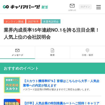
ログイン
お知らせ
オンライン開催
2027年卒
本選考説明会
業界内成長率15年連続NO.1を誇る注目企業！
人気上位の会社説明会
メッセージ
概要
日程・場所
おすすめのイベント
【スカウト獲得率97％】皆様はこちらから大手・人気企
業等への内定が狙えます
パスワード設定用のSMSが届きますのでご対応をお願いします。
【27卒】人気企業の特別推薦ルートへご招待！キャリア