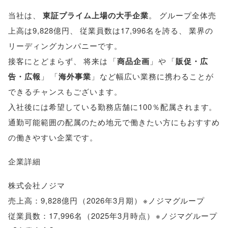
当社は
、
東証プライム上場の大手企業
。
グループ全体売
上高は9,828億円
、
従業員数は17,996名を誇る
、
業界の
リーディングカンパニーです
。
接客にとどまらず
、
将来は
「
商品企画
」
や
「
販促・広
告・広報
」
「
海外事業
」
など幅広い業務に携わることが
できるチャンスもございます
。
入社後には希望している勤務店舗に100％配属されます
。
通勤可能範囲の配属のため地元で働きたい方にもおすすめ
の働きやすい企業です
。
企業詳細
株式会社ノジマ
売上高：9,828億円
（
2026年3月期
）
※ノジマグループ
従業員数：17,996名
（
2025年3月時点
）
※ノジマグループ