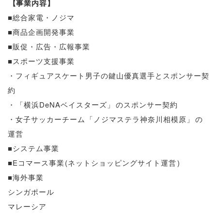
【
事業内容
】
■総合家電・ノジマ
■商品企画開発事業
■販促・広告・広報事業
■スポーツ支援事業
・フィギュアスケート男子の鍵山優真選手とスポンサー契
約
・
「
横浜DeNAベイスターズ
」
のスポンサー契約
・女子サッカーチーム
「
ノジマステラ神奈川相模原
」
の
運営
■システム事業
■Eコマース事業
(
ネットショッピングサイト運営
)
■海外事業
シンガポール
マレーシア