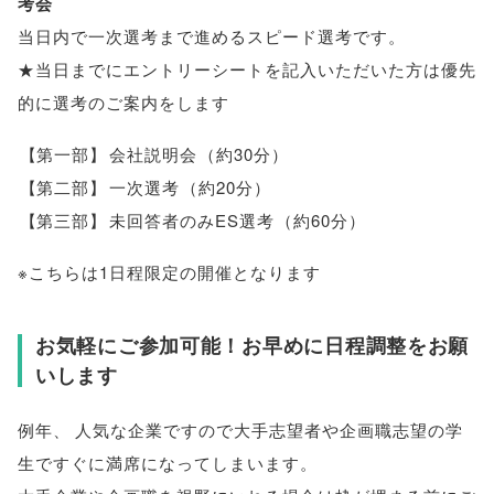
考会
当日内で一次選考まで進めるスピード選考です
。
★当日までにエントリーシートを記入いただいた方は優先
的に選考のご案内をします
【
第一部
】
会社説明会
（
約30分
）
【
第二部
】
一次選考
（
約20分
）
【
第三部
】
未回答者のみES選考
（
約60分
）
※こちらは1日程限定の開催となります
お気軽にご参加可能！お早めに日程調整をお願
いします
例年
、
人気な企業ですので大手志望者や企画職志望の学
生ですぐに満席になってしまいます
。