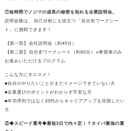
①短時間でノジマの成長の秘密を知れる企業説明会
。
説明会後は
、
自己分析にも役立つ
「
自分史ワークシー
ト
」
に挑戦できます！
【
第一部
】
会社説明会
（
約45分
）
【
第二部
】
自分史ワークシート
（
約60分
）
※希望者のみ
お進みいただけるプログラム
こんな方にオススメ！
■自分のやりたいことがまだイメージできていない方
■企業選びのポイントがわからず不安な方
■年功序列ではなく20代からキャリアアップを目指したい
方
②◆スピード選考◆最短3日で内々定！？タイパ最強の選