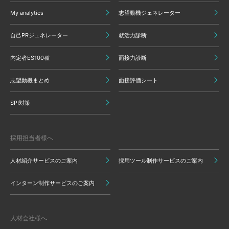
My analytics
志望動機ジェネレーター
自己PRジェネレーター
就活力診断
内定者ES100種
面接力診断
志望動機まとめ
面接評価シート
SPI対策
採用担当者様へ
人材紹介サービスのご案内
採用ツール制作サービスのご案内
インターン制作サービスのご案内
人材会社様へ