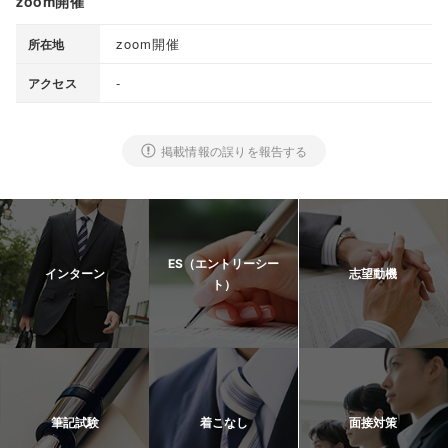
zoom開催
zoom開催
所在地
-
アクセス
掲載情報の誤りを報告する
ES（エントリーシー
インターン
志望動機
ト）
筆記試験
着こなし
面接対策