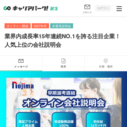
ログイン
お知らせ
オンライン開催
2027年卒
本選考説明会
業界内成長率15年連続NO.1を誇る注目企業！
人気上位の会社説明会
メッセージ
概要
日程・場所