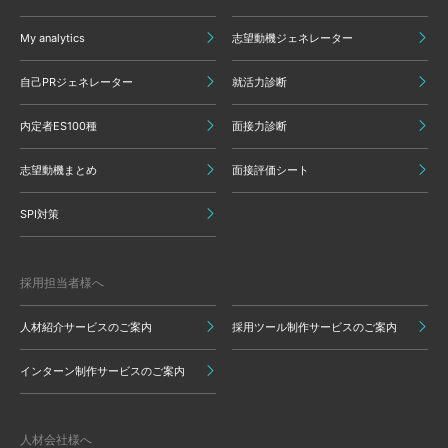
My analytics
志望動機ジェネレーター
自己PRジェネレーター
就活力診断
内定者ES100種
面接力診断
志望動機まとめ
面接評価シート
SPI対策
採用担当者様へ
人材紹介サービスのご案内
採用ツール制作サービスのご案内
インターン制作サービスのご案内
人材会社様へ