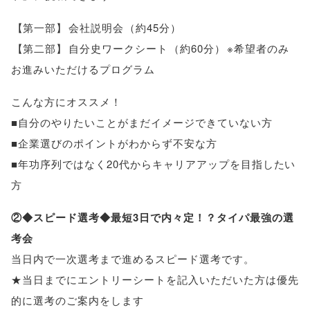
【
第一部
】
会社説明会
（
約45分
）
【
第二部
】
自分史ワークシート
（
約60分
）
※希望者のみ
お進みいただけるプログラム
こんな方にオススメ！
■自分のやりたいことがまだイメージできていない方
■企業選びのポイントがわからず不安な方
■年功序列ではなく20代からキャリアアップを目指したい
方
②◆スピード選考◆最短3日で内々定！？タイパ最強の選
考会
当日内で一次選考まで進めるスピード選考です
。
★当日までにエントリーシートを記入いただいた方は優先
的に選考のご案内をします