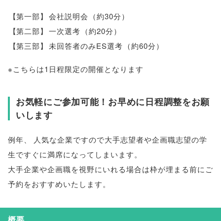
【
第一部
】
会社説明会
（
約30分
）
【
第二部
】
一次選考
（
約20分
）
【
第三部
】
未回答者のみES選考
（
約60分
）
※こちらは1日程限定の開催となります
お気軽にご参加可能！お早めに日程調整をお願
いします
例年
、
人気な企業ですので大手志望者や企画職志望の学
生ですぐに満席になってしまいます
。
大手企業や企画職を視野にいれる場合は枠が埋まる前にご
予約をおすすめいたします
。
概要