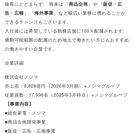
接客にとどまらず
、
将来は
「
商品企画
」
や
「
販促・広
告・広報
」
「
海外事業
」
など幅広い業務に携わることが
できるチャンスもございます
。
入社後には希望している勤務店舗に100％配属されます
。
通勤可能範囲の配属のため地元で働きたい方にもおすすめ
の働きやすい企業です
。
企業詳細
株式会社ノジマ
売上高：9,828億円
（
2026年3月期
）
※ノジマグループ
従業員数：17,996名
（
2025年3月時点
）
※ノジマグループ
【
事業内容
】
■総合家電・ノジマ
■商品企画開発事業
■販促・広告・広報事業