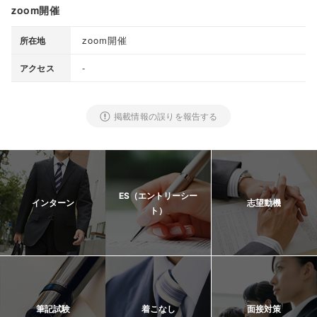
zoom開催
zoom開催
所在地
-
アクセス
掲載情報の誤りを報告する
ES（エントリーシー
インターン
志望動機
ト）
筆記試験
着こなし
面接対策