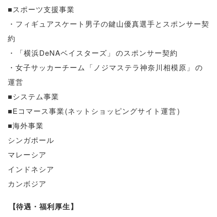
■スポーツ支援事業
・フィギュアスケート男子の鍵山優真選手とスポンサー契
約
・
「
横浜DeNAベイスターズ
」
のスポンサー契約
・女子サッカーチーム
「
ノジマステラ神奈川相模原
」
の
運営
■システム事業
■Eコマース事業
(
ネットショッピングサイト運営
)
■海外事業
シンガポール
マレーシア
インドネシア
カンボジア
【
待遇・福利厚生
】