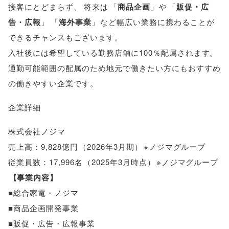
接客にとどまらず
、
将来は
「
商品企画
」
や
「
販促・広
告・広報
」
「
海外事業
」
など幅広い業務に携わることが
できるチャンスもございます
。
入社後には希望している勤務店舗に100％配属されます
。
通勤可能範囲の配属のため地元で働きたい方にもおすすめ
の働きやすい企業です
。
企業詳細
株式会社ノジマ
売上高：9,828億円
（
2026年3月期
）
※ノジマグループ
従業員数：17,996名
（
2025年3月時点
）
※ノジマグループ
【
事業内容
】
■総合家電・ノジマ
■商品企画開発事業
■販促・広告・広報事業