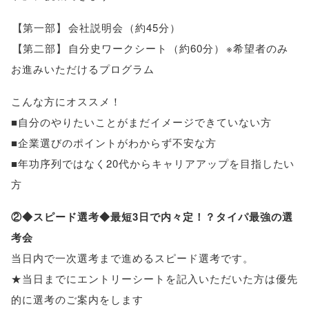
【
第一部
】
会社説明会
（
約45分
）
【
第二部
】
自分史ワークシート
（
約60分
）
※希望者のみ
お進みいただけるプログラム
こんな方にオススメ！
■自分のやりたいことがまだイメージできていない方
■企業選びのポイントがわからず不安な方
■年功序列ではなく20代からキャリアアップを目指したい
方
②◆スピード選考◆最短3日で内々定！？タイパ最強の選
考会
当日内で一次選考まで進めるスピード選考です
。
★当日までにエントリーシートを記入いただいた方は優先
的に選考のご案内をします