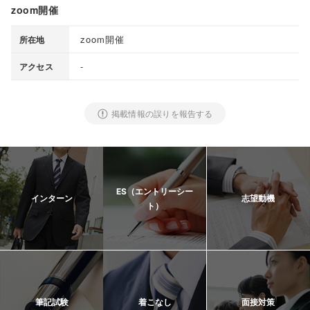
zoom開催
zoom開催
所在地
-
アクセス
掲載情報の誤りを報告する
ES（エントリーシー
インターン
志望動機
ト）
筆記試験
着こなし
面接対策