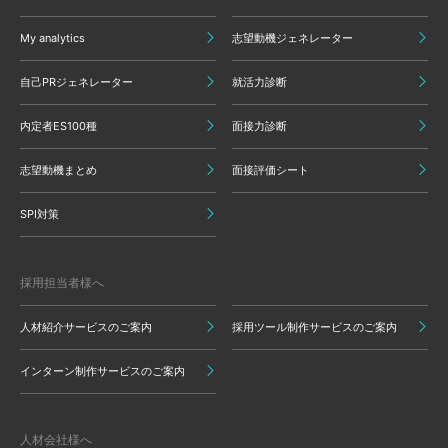
My analytics
志望動機ジェネレーター
自己PRジェネレーター
就活力診断
内定者ES100種
面接力診断
志望動機まとめ
面接評価シート
SPI対策
採用担当者様へ
人材紹介サービスのご案内
採用ツール制作サービスのご案内
インターン制作サービスのご案内
人材会社様へ