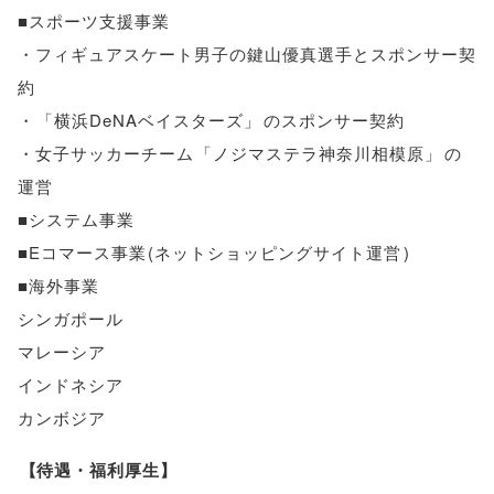
■スポーツ支援事業
・フィギュアスケート男子の鍵山優真選手とスポンサー契
約
・
「
横浜DeNAベイスターズ
」
のスポンサー契約
・女子サッカーチーム
「
ノジマステラ神奈川相模原
」
の
運営
■システム事業
■Eコマース事業
(
ネットショッピングサイト運営
)
■海外事業
シンガポール
マレーシア
インドネシア
カンボジア
【
待遇・福利厚生
】