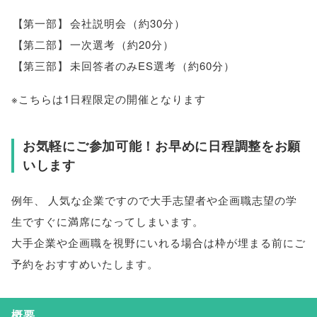
【
第一部
】
会社説明会
（
約30分
）
【
第二部
】
一次選考
（
約20分
）
【
第三部
】
未回答者のみES選考
（
約60分
）
※こちらは1日程限定の開催となります
お気軽にご参加可能！お早めに日程調整をお願
いします
例年
、
人気な企業ですので大手志望者や企画職志望の学
生ですぐに満席になってしまいます
。
大手企業や企画職を視野にいれる場合は枠が埋まる前にご
予約をおすすめいたします
。
概要