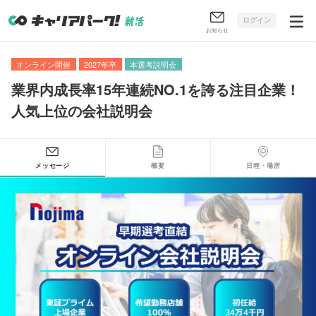
ログイン
お知らせ
オンライン開催
2027年卒
本選考説明会
業界内成長率15年連続NO.1を誇る注目企業！
人気上位の会社説明会
メッセージ
概要
日程・場所