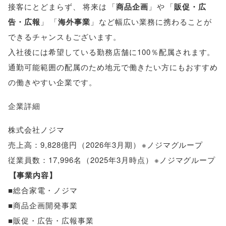
接客にとどまらず
、
将来は
「
商品企画
」
や
「
販促・広
告・広報
」
「
海外事業
」
など幅広い業務に携わることが
できるチャンスもございます
。
入社後には希望している勤務店舗に100％配属されます
。
通勤可能範囲の配属のため地元で働きたい方にもおすすめ
の働きやすい企業です
。
企業詳細
株式会社ノジマ
売上高：9,828億円
（
2026年3月期
）
※ノジマグループ
従業員数：17,996名
（
2025年3月時点
）
※ノジマグループ
【
事業内容
】
■総合家電・ノジマ
■商品企画開発事業
■販促・広告・広報事業