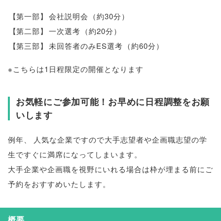
【
第一部
】
会社説明会
（
約30分
）
【
第二部
】
一次選考
（
約20分
）
【
第三部
】
未回答者のみES選考
（
約60分
）
※こちらは1日程限定の開催となります
お気軽にご参加可能！お早めに日程調整をお願
いします
例年
、
人気な企業ですので大手志望者や企画職志望の学
生ですぐに満席になってしまいます
。
大手企業や企画職を視野にいれる場合は枠が埋まる前にご
予約をおすすめいたします
。
概要