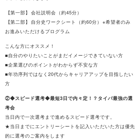
【
第一部
】
会社説明会
（
約45分
）
【
第二部
】
自分史ワークシート
（
約60分
）
※希望者のみ
お進みいただけるプログラム
こんな方にオススメ！
■自分のやりたいことがまだイメージできていない方
■企業選びのポイントがわからず不安な方
■年功序列ではなく20代からキャリアアップを目指したい
方
②◆スピード選考◆最短3日で内々定！？タイパ最強の選
考会
当日内で一次選考まで進めるスピード選考です
。
★当日までにエントリーシートを記入いただいた方は優先
的に選考のご案内をします