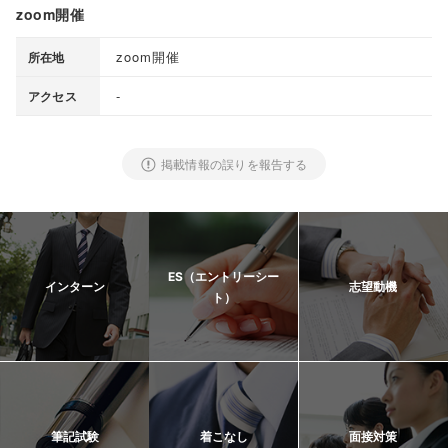
zoom開催
zoom開催
所在地
-
アクセス
掲載情報の誤りを報告する
ES（エントリーシー
インターン
志望動機
ト）
筆記試験
着こなし
面接対策