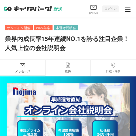
ログイン
お知らせ
オンライン開催
2027年卒
本選考説明会
業界内成長率15年連続NO.1を誇る注目企業！
人気上位の会社説明会
メッセージ
概要
日程・場所