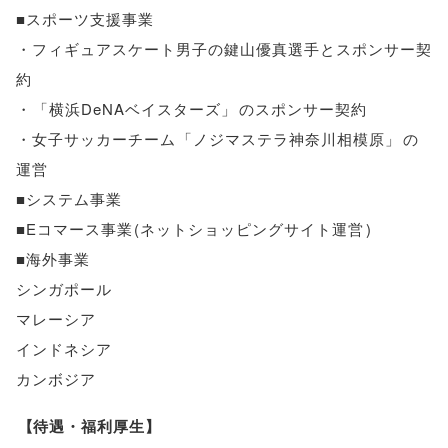
■スポーツ支援事業
・フィギュアスケート男子の鍵山優真選手とスポンサー契
約
・
「
横浜DeNAベイスターズ
」
のスポンサー契約
・女子サッカーチーム
「
ノジマステラ神奈川相模原
」
の
運営
■システム事業
■Eコマース事業
(
ネットショッピングサイト運営
)
■海外事業
シンガポール
マレーシア
インドネシア
カンボジア
【
待遇・福利厚生
】