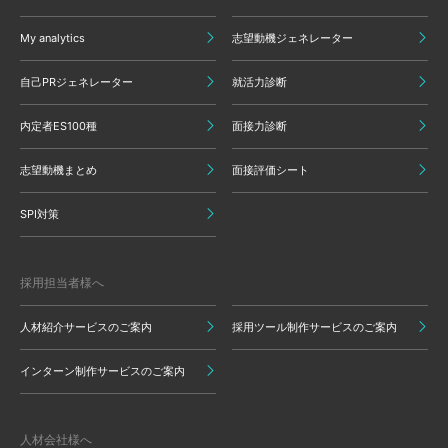
My analytics
志望動機ジェネレーター
自己PRジェネレーター
就活力診断
内定者ES100種
面接力診断
志望動機まとめ
面接評価シート
SPI対策
採用担当者様へ
人材紹介サービスのご案内
採用ツール制作サービスのご案内
インターン制作サービスのご案内
人材会社様へ