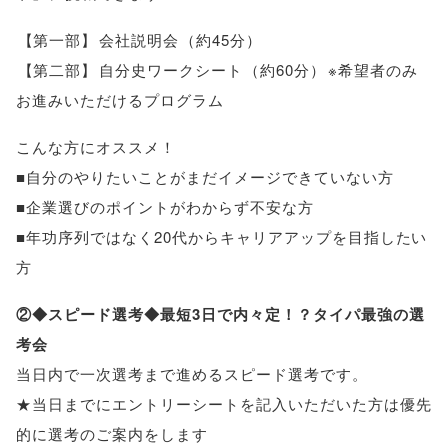
【
第一部
】
会社説明会
（
約45分
）
【
第二部
】
自分史ワークシート
（
約60分
）
※希望者のみ
お進みいただけるプログラム
こんな方にオススメ！
■自分のやりたいことがまだイメージできていない方
■企業選びのポイントがわからず不安な方
■年功序列ではなく20代からキャリアアップを目指したい
方
②◆スピード選考◆最短3日で内々定！？タイパ最強の選
考会
当日内で一次選考まで進めるスピード選考です
。
★当日までにエントリーシートを記入いただいた方は優先
的に選考のご案内をします