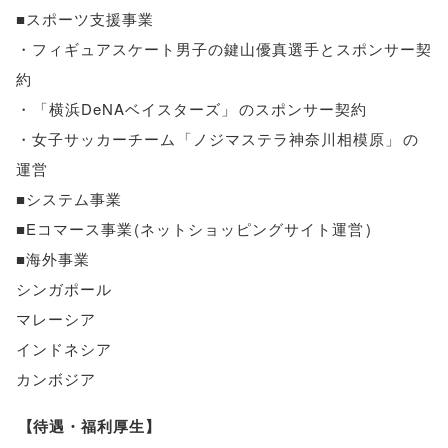
■スポーツ支援事業
・フィギュアスケート男子の鍵山優真選手とスポンサー契
約
・
「
横浜DeNAベイスターズ
」
のスポンサー契約
・女子サッカーチーム
「
ノジマステラ神奈川相模原
」
の
運営
■システム事業
■Eコマース事業
(
ネットショッピングサイト運営
)
■海外事業
シンガポール
マレーシア
インドネシア
カンボジア
【
待遇・福利厚生
】