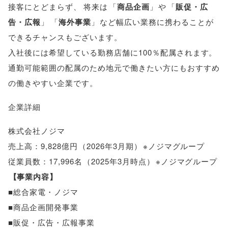
接客にとどまらず
、
将来は
「
商品企画
」
や
「
販促・広
告・広報
」
「
海外事業
」
など幅広い業務に携わることが
できるチャンスもございます
。
入社後には希望している勤務店舗に100％配属されます
。
通勤可能範囲の配属のため地元で働きたい方にもおすすめ
の働きやすい企業です
。
企業詳細
株式会社ノジマ
売上高：9,828億円
（
2026年3月期
）
※ノジマグループ
従業員数：17,996名
（
2025年3月時点
）
※ノジマグループ
【
事業内容
】
■総合家電・ノジマ
■商品企画開発事業
■販促・広告・広報事業