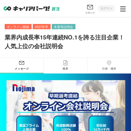
ログイン
お知らせ
オンライン開催
2027年卒
本選考説明会
業界内成長率15年連続NO.1を誇る注目企業！
人気上位の会社説明会
メッセージ
概要
日程・場所