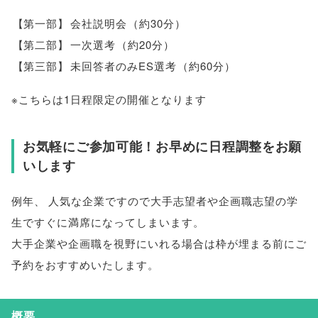
【
第一部
】
会社説明会
（
約30分
）
【
第二部
】
一次選考
（
約20分
）
【
第三部
】
未回答者のみES選考
（
約60分
）
※こちらは1日程限定の開催となります
お気軽にご参加可能！お早めに日程調整をお願
いします
例年
、
人気な企業ですので大手志望者や企画職志望の学
生ですぐに満席になってしまいます
。
大手企業や企画職を視野にいれる場合は枠が埋まる前にご
予約をおすすめいたします
。
概要