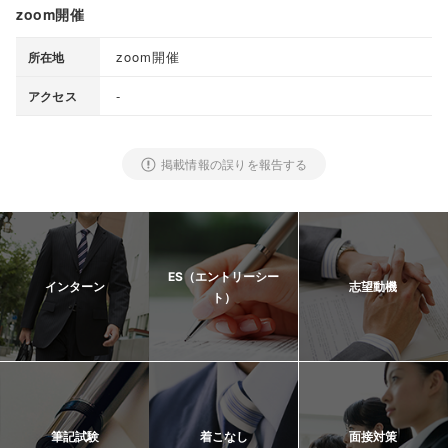
zoom開催
zoom開催
所在地
-
アクセス
掲載情報の誤りを報告する
ES（エントリーシー
インターン
志望動機
ト）
筆記試験
着こなし
面接対策