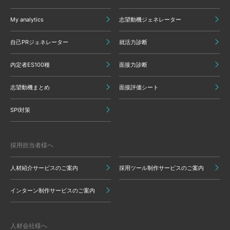
My analytics
志望動機ジェネレーター
自己PRジェネレーター
就活力診断
内定者ES100種
面接力診断
志望動機まとめ
面接評価シート
SPI対策
採用担当者様へ
人材紹介サービスのご案内
採用ツール制作サービスのご案内
インターン制作サービスのご案内
人材会社様へ