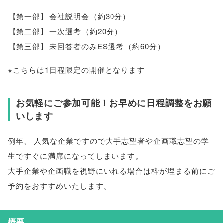
【
第一部
】
会社説明会
（
約30分
）
【
第二部
】
一次選考
（
約20分
）
【
第三部
】
未回答者のみES選考
（
約60分
）
※こちらは1日程限定の開催となります
お気軽にご参加可能！お早めに日程調整をお願
いします
例年
、
人気な企業ですので大手志望者や企画職志望の学
生ですぐに満席になってしまいます
。
大手企業や企画職を視野にいれる場合は枠が埋まる前にご
予約をおすすめいたします
。
概要