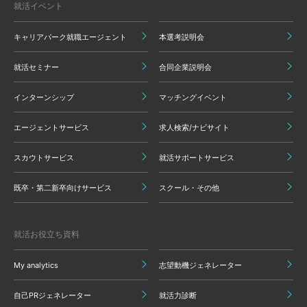
就活イベント
キャリアパーク就職エージェント
本選考説明会
就活セミナー
合同企業説明会
インターンシップ
マッチングイベント
エージェントサービス
求人検索/ナビサイト
スカウトサービス
就活サポートサービス
既卒・第二新卒向けサービス
スクール・その他
就活お役立ち資料
My analytics
志望動機ジェネレーター
自己PRジェネレーター
就活力診断