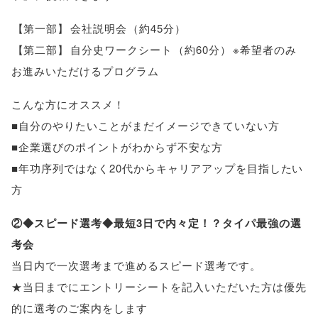
【
第一部
】
会社説明会
（
約45分
）
【
第二部
】
自分史ワークシート
（
約60分
）
※希望者のみ
お進みいただけるプログラム
こんな方にオススメ！
■自分のやりたいことがまだイメージできていない方
■企業選びのポイントがわからず不安な方
■年功序列ではなく20代からキャリアアップを目指したい
方
②◆スピード選考◆最短3日で内々定！？タイパ最強の選
考会
当日内で一次選考まで進めるスピード選考です
。
★当日までにエントリーシートを記入いただいた方は優先
的に選考のご案内をします