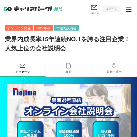
ログイン
お知らせ
オンライン開催
2027年卒
本選考説明会
業界内成長率15年連続NO.1を誇る注目企業！
人気上位の会社説明会
メッセージ
概要
日程・場所