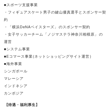
■スポーツ支援事業
・フィギュアスケート男子の鍵山優真選手とスポンサー契
約
・
「
横浜DeNAベイスターズ
」
のスポンサー契約
・女子サッカーチーム
「
ノジマステラ神奈川相模原
」
の
運営
■システム事業
■Eコマース事業
(
ネットショッピングサイト運営
)
■海外事業
シンガポール
マレーシア
インドネシア
カンボジア
【
待遇・福利厚生
】