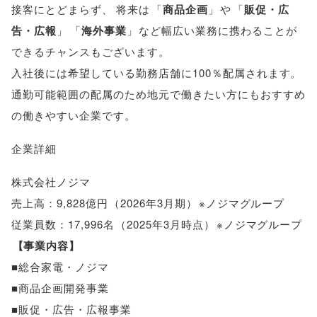
接客にとどまらず
、
将来は
「
商品企画
」
や
「
販促・広
告・広報
」
「
海外事業
」
など幅広い業務に携わることが
できるチャンスもございます
。
入社後には希望している勤務店舗に100％配属されます
。
通勤可能範囲の配属のため地元で働きたい方にもおすすめ
の働きやすい企業です
。
企業詳細
株式会社ノジマ
売上高：9,828億円
（
2026年3月期
）
※ノジマグループ
従業員数：17,996名
（
2025年3月時点
）
※ノジマグループ
【
事業内容
】
■総合家電・ノジマ
■商品企画開発事業
■販促・広告・広報事業