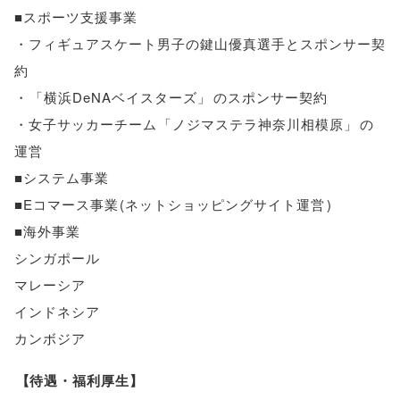
■スポーツ支援事業
・フィギュアスケート男子の鍵山優真選手とスポンサー契
約
・
「
横浜DeNAベイスターズ
」
のスポンサー契約
・女子サッカーチーム
「
ノジマステラ神奈川相模原
」
の
運営
■システム事業
■Eコマース事業
(
ネットショッピングサイト運営
)
■海外事業
シンガポール
マレーシア
インドネシア
カンボジア
【
待遇・福利厚生
】