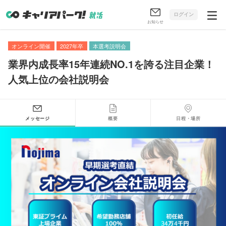
ログイン
お知らせ
オンライン開催
2027年卒
本選考説明会
業界内成長率15年連続NO.1を誇る注目企業！
人気上位の会社説明会
メッセージ
概要
日程・場所