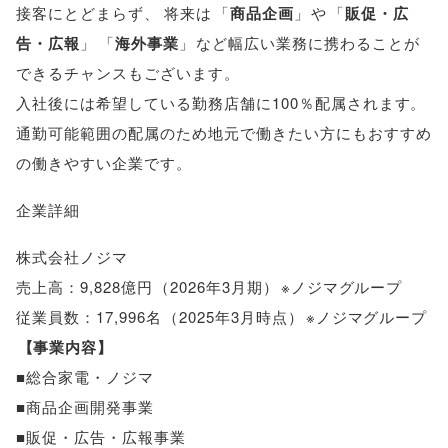
接客にとどまらず
、
将来は
「
商品企画
」
や
「
販促・広
告・広報
」
「
海外事業
」
など幅広い業務に携わることが
できるチャンスもございます
。
入社後には希望している勤務店舗に100％配属されます
。
通勤可能範囲の配属のため地元で働きたい方にもおすすめ
の働きやすい企業です
。
企業詳細
株式会社ノジマ
売上高：9,828億円
（
2026年3月期
）
※ノジマグループ
従業員数：17,996名
（
2025年3月時点
）
※ノジマグループ
【
事業内容
】
■総合家電・ノジマ
■商品企画開発事業
■販促・広告・広報事業