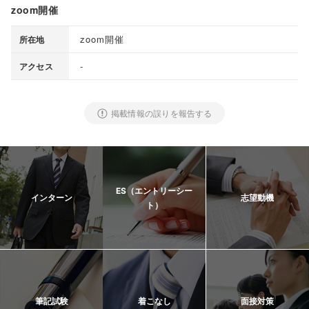
zoom開催
zoom開催
所在地
-
アクセス
掲載情報の誤りを報告する
ES（エントリーシー
インターン
志望動機
ト）
筆記試験
着こなし
面接対策