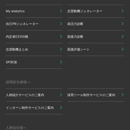
My analytics
志望動機ジェネレーター
自己PRジェネレーター
就活力診断
内定者ES100種
面接力診断
志望動機まとめ
面接評価シート
SPI対策
採用担当者様へ
人材紹介サービスのご案内
採用ツール制作サービスのご案内
インターン制作サービスのご案内
人材会社様へ