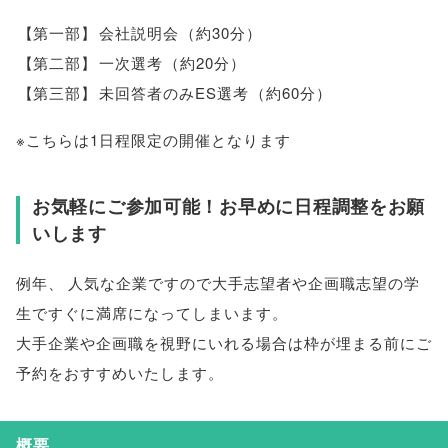
【
第一部
】
会社説明会
（
約30分
）
【
第二部
】
一次選考
（
約20分
）
【
第三部
】
未回答者のみES選考
（
約60分
）
※こちらは1日程限定の開催となります
お気軽にご参加可能！お早めに日程調整をお願
いします
例年
、
人気な企業ですので大手志望者や企画職志望の学
生ですぐに満席になってしまいます
。
大手企業や企画職を視野にいれる場合は枠が埋まる前にご
予約をおすすめいたします
。
概要