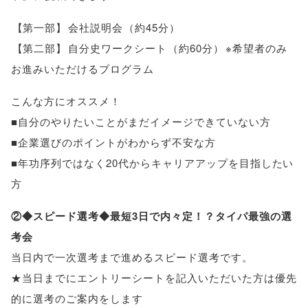
【
第一部
】
会社説明会
（
約45分
）
【
第二部
】
自分史ワークシート
（
約60分
）
※希望者のみ
お進みいただけるプログラム
こんな方にオススメ！
■自分のやりたいことがまだイメージできていない方
■企業選びのポイントがわからず不安な方
■年功序列ではなく20代からキャリアアップを目指したい
方
②◆スピード選考◆最短3日で内々定！？タイパ最強の選
考会
当日内で一次選考まで進めるスピード選考です
。
★当日までにエントリーシートを記入いただいた方は優先
的に選考のご案内をします