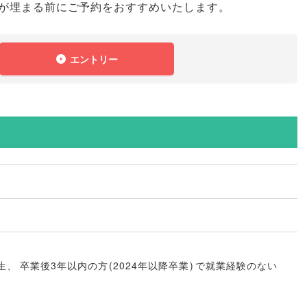
が埋まる前にご予約をおすすめいたします
。
エントリー
生
、
卒業後3年以内の方
(
2024年以降卒業
)
で就業経験のない