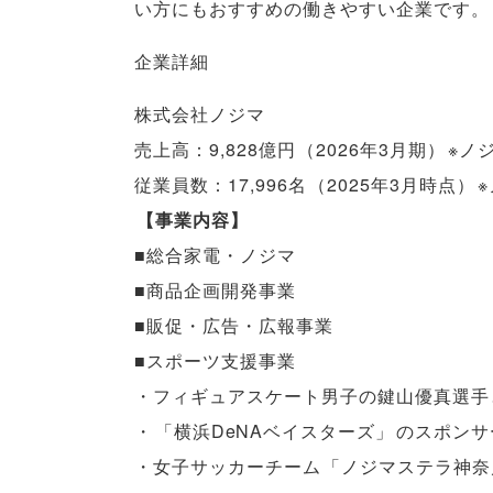
い方にもおすすめの働きやすい企業です
。
企業詳細
株式会社ノジマ
売上高：9,828億円
（
2026年3月期
）
※ノ
従業員数：17,996名
（
2025年3月時点
）
【
事業内容
】
■総合家電・ノジマ
■商品企画開発事業
■販促・広告・広報事業
■スポーツ支援事業
・フィギュアスケート男子の鍵山優真選手
・
「
横浜DeNAベイスターズ
」
のスポンサ
・女子サッカーチーム
「
ノジマステラ神奈