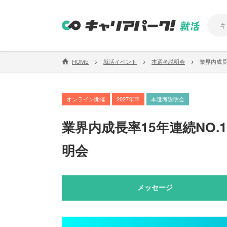
›
›
›
HOME
就活イベント
本選考説明会
業界内成長
オンライン開催
2027年卒
本選考説明会
業界内成長率15年連続NO
明会
メッセージ