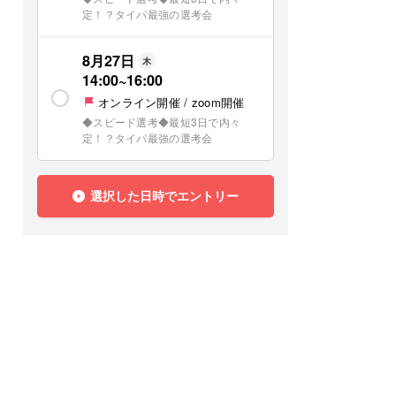
定！？タイパ最強の選考会
8月27日
木
14:00
~
16:00
オンライン開催 / zoom開催
◆スピード選考◆最短3日で内々
定！？タイパ最強の選考会
選択した日時でエントリー