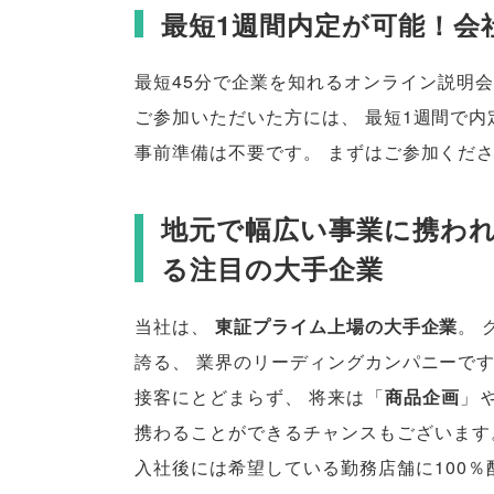
最短1週間内定が可能！会
最短45分で企業を知れるオンライン説明
ご参加いただいた方には
、
最短1週間で内
事前準備は不要です
。
まずはご参加くだ
地元で幅広い事業に携われる
る注目の大手企業
当社は
、
東証プライム上場の大手企業
。
誇る
、
業界のリーディングカンパニーで
接客にとどまらず
、
将来は
「
商品企画
」
携わることができるチャンスもございます
入社後には希望している勤務店舗に100％