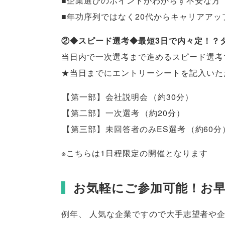
■企業選びのポイントがわからず不安な方
■年功序列ではなく20代からキャリアアッ
②◆スピード選考◆最短3日で内々定！？
当日内で一次選考まで進めるスピード選考
★当日までにエントリーシートを記入いた
【
第一部
】
会社説明会
（
約30分
）
【
第二部
】
一次選考
（
約20分
）
【
第三部
】
未回答者のみES選考
（
約60分
※こちらは1日程限定の開催となります
お気軽にご参加可能！お
例年
、
人気な企業ですので大手志望者や