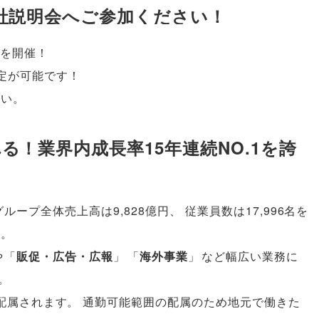
社説明会へご参加ください！
会を開催！
定が可能です！
さい
。
！業界内成長率15年連続NO.1を誇
グループ全体売上高は9,828億円
、
従業員数は17,996名を
す
。
や
「
販促・広告・広報
」
「
海外事業
」
など幅広い業務に
。
配属されます
。
通勤可能範囲の配属のため地元で働きた