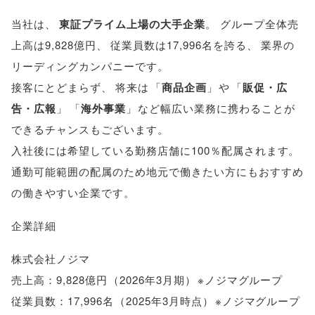
当社は
、
東証プライム上場の大手企業
。
グループ全体売
上高は9,828億円
、
従業員数は17,996名を誇る
、
業界の
リーディングカンパニーです
。
接客にとどまらず
、
将来は
「
商品企画
」
や
「
販促・広
告・広報
」
「
海外事業
」
など幅広い業務に携わることが
できるチャンスもございます
。
入社後には希望している勤務店舗に100％配属されます
。
通勤可能範囲の配属のため地元で働きたい方にもおすすめ
の働きやすい企業です
。
企業詳細
株式会社ノジマ
売上高：9,828億円
（
2026年3月期
）
※ノジマグループ
従業員数：17,996名
（
2025年3月時点
）
※ノジマグループ