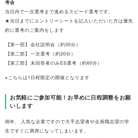
考会
当日内で一次選考まで進めるスピード選考です
。
★当日までにエントリーシートを記入いただいた方は優先
的に選考のご案内をします
【
第一部
】
会社説明会
（
約30分
）
【
第二部
】
一次選考
（
約20分
）
【
第三部
】
未回答者のみES選考
（
約60分
）
※こちらは1日程限定の開催となります
お気軽にご参加可能！お早めに日程調整をお願
いします
例年
、
人気な企業ですので大手志望者や企画職志望の学
生ですぐに満席になってしまいます
。