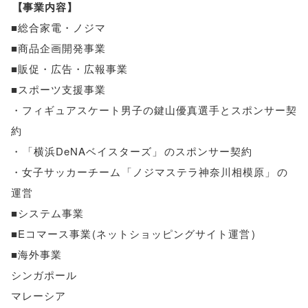
【
事業内容
】
■総合家電・ノジマ
■商品企画開発事業
■販促・広告・広報事業
■スポーツ支援事業
・フィギュアスケート男子の鍵山優真選手とスポンサー契
約
・
「
横浜DeNAベイスターズ
」
のスポンサー契約
・女子サッカーチーム
「
ノジマステラ神奈川相模原
」
の
運営
■システム事業
■Eコマース事業
(
ネットショッピングサイト運営
)
■海外事業
シンガポール
マレーシア