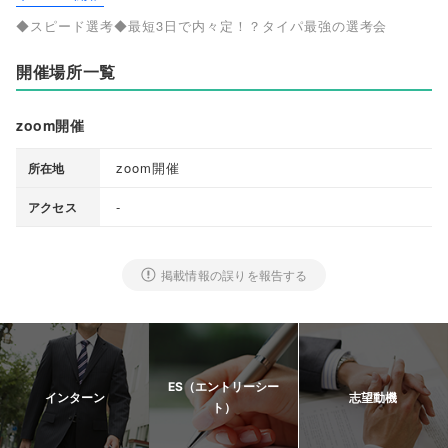
◆スピード選考◆最短3日で内々定！？タイパ最強の選考会
開催場所一覧
zoom開催
zoom開催
所在地
-
アクセス
掲載情報の誤りを報告する
ES（エントリーシー
インターン
志望動機
ト）