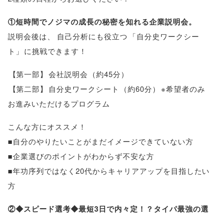
①短時間でノジマの成長の秘密を知れる企業説明会
。
説明会後は
、
自己分析にも役立つ
「
自分史ワークシー
ト
」
に挑戦できます！
【
第一部
】
会社説明会
（
約45分
）
【
第二部
】
自分史ワークシート
（
約60分
）
※希望者のみ
お進みいただけるプログラム
こんな方にオススメ！
■自分のやりたいことがまだイメージできていない方
■企業選びのポイントがわからず不安な方
■年功序列ではなく20代からキャリアアップを目指したい
方
②◆スピード選考◆最短3日で内々定！？タイパ最強の選