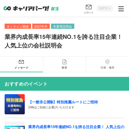
ログイン
お知らせ
オンライン開催
2027年卒
本選考説明会
業界内成長率15年連続NO.1を誇る注目企業！
人気上位の会社説明会
メッセージ
概要
日程・場所
おすすめのイベント
【一般非公開🔒️】特別推薦ルートにご招待
日時はご自由にお選びいただけます
業界内成長率15年連続NO.1を誇る注目企業！ 人気上位の