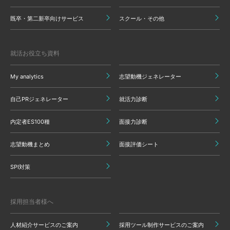
既卒・第二新卒向けサービス
スクール・その他
就活お役立ち資料
My analytics
志望動機ジェネレーター
自己PRジェネレーター
就活力診断
内定者ES100種
面接力診断
志望動機まとめ
面接評価シート
SPI対策
採用担当者様へ
人材紹介サービスのご案内
採用ツール制作サービスのご案内