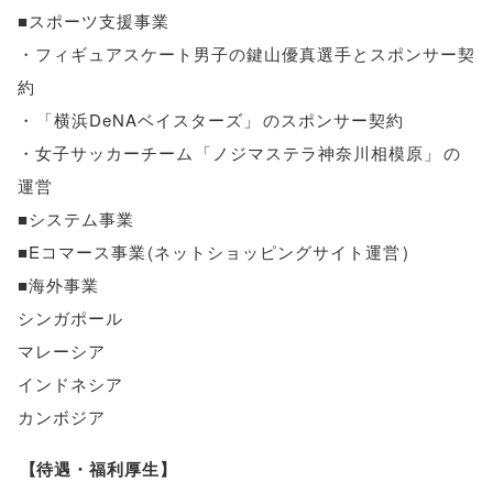
■スポーツ支援事業
・フィギュアスケート男子の鍵山優真選手とスポンサー契
約
・
「
横浜DeNAベイスターズ
」
のスポンサー契約
・女子サッカーチーム
「
ノジマステラ神奈川相模原
」
の
運営
■システム事業
■Eコマース事業
(
ネットショッピングサイト運営
)
■海外事業
シンガポール
マレーシア
インドネシア
カンボジア
【
待遇・福利厚生
】