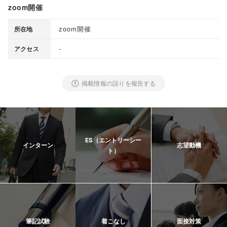
zoom開催
zoom開催
所在地
-
アクセス
掲載情報の誤りを報告する
ES（エントリーシー
インターン
志望動機
ト）
筆記試験
着こなし
面接対策