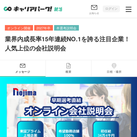
ログイン
お知らせ
オンライン開催
2027年卒
本選考説明会
業界内成長率15年連続NO.1を誇る注目企業！
人気上位の会社説明会
メッセージ
概要
日程・場所