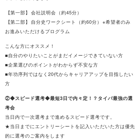
【
第一部
】
会社説明会
（
約45分
）
【
第二部
】
自分史ワークシート
（
約60分
）
※希望者のみ
お進みいただけるプログラム
こんな方にオススメ！
■自分のやりたいことがまだイメージできていない方
■企業選びのポイントがわからず不安な方
■年功序列ではなく20代からキャリアアップを目指したい
方
②◆スピード選考◆最短3日で内々定！？タイパ最強の選
考会
当日内で一次選考まで進めるスピード選考です
。
★当日までにエントリーシートを記入いただいた方は優先
的に選考のご案内をします