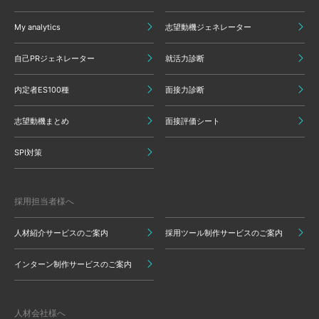
My analytics
志望動機ジェネレーター
自己PRジェネレーター
就活力診断
内定者ES100種
面接力診断
志望動機まとめ
面接評価シート
SPI対策
採用担当者様へ
人材紹介サービスのご案内
採用ツール制作サービスのご案内
インターン制作サービスのご案内
人材会社様へ