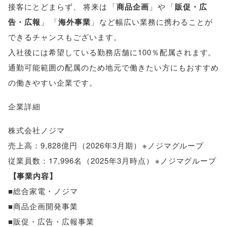
接客にとどまらず
、
将来は
「
商品企画
」
や
「
販促・広
告・広報
」
「
海外事業
」
など幅広い業務に携わることが
できるチャンスもございます
。
入社後には希望している勤務店舗に100％配属されます
。
通勤可能範囲の配属のため地元で働きたい方にもおすすめ
の働きやすい企業です
。
企業詳細
株式会社ノジマ
売上高：9,828億円
（
2026年3月期
）
※ノジマグループ
従業員数：17,996名
（
2025年3月時点
）
※ノジマグループ
【
事業内容
】
■総合家電・ノジマ
■商品企画開発事業
■販促・広告・広報事業