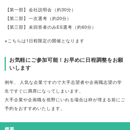
【
第一部
】
会社説明会
（
約30分
）
【
第二部
】
一次選考
（
約20分
）
【
第三部
】
未回答者のみES選考
（
約60分
）
※こちらは1日程限定の開催となります
お気軽にご参加可能！お早めに日程調整をお願
いします
例年
、
人気な企業ですので大手志望者や企画職志望の学
生ですぐに満席になってしまいます
。
大手企業や企画職を視野にいれる場合は枠が埋まる前にご
予約をおすすめいたします
。
概要