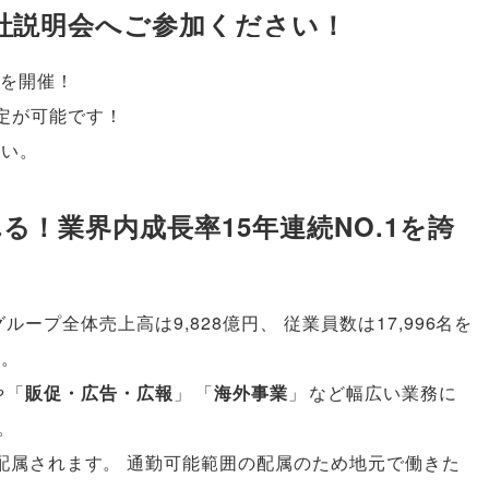
社説明会へご参加ください！
会を開催！
定が可能です！
さい
。
！業界内成長率15年連続NO.1を誇
グループ全体売上高は9,828億円
、
従業員数は17,996名を
す
。
や
「
販促・広告・広報
」
「
海外事業
」
など幅広い業務に
。
配属されます
。
通勤可能範囲の配属のため地元で働きた