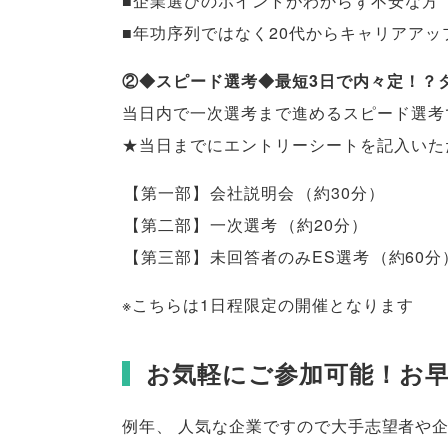
■企業選びのポイントがわからず不安な方
■年功序列ではなく20代からキャリアアッ
②◆スピード選考◆最短3日で内々定！？
当日内で一次選考まで進めるスピード選考
★当日までにエントリーシートを記入いた
【
第一部
】
会社説明会
（
約30分
）
【
第二部
】
一次選考
（
約20分
）
【
第三部
】
未回答者のみES選考
（
約60分
※こちらは1日程限定の開催となります
お気軽にご参加可能！お
例年
、
人気な企業ですので大手志望者や