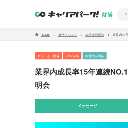
›
›
›
HOME
就活イベント
本選考説明会
業界内成長
オンライン開催
2027年卒
本選考説明会
業界内成長率15年連続NO
明会
メッセージ