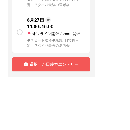
定！？タイパ最強の選考会
8月27日
木
14:00
~
16:00
オンライン開催 / zoom開催
◆スピード選考◆最短3日で内々
定！？タイパ最強の選考会
選択した日時でエントリー