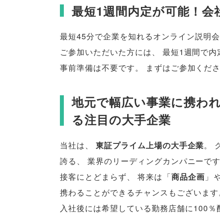
最短1週間内定が可能！会
最短45分で企業を知れるオンライン説明
ご参加いただいた方には
、
最短1週間で内
事前準備は不要です
。
まずはご参加くだ
地元で幅広い事業に携われる
る注目の大手企業
当社は
、
東証プライム上場の大手企業
。
誇る
、
業界のリーディングカンパニーで
接客にとどまらず
、
将来は
「
商品企画
」
携わることができるチャンスもございます
入社後には希望している勤務店舗に100％