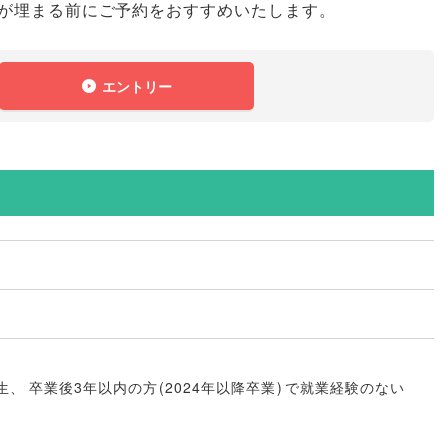
が埋まる前にご予約をおすすめいたします
。
エントリー
生
、
卒業後3年以内の方
(
2024年以降卒業
)
で就業経験のない