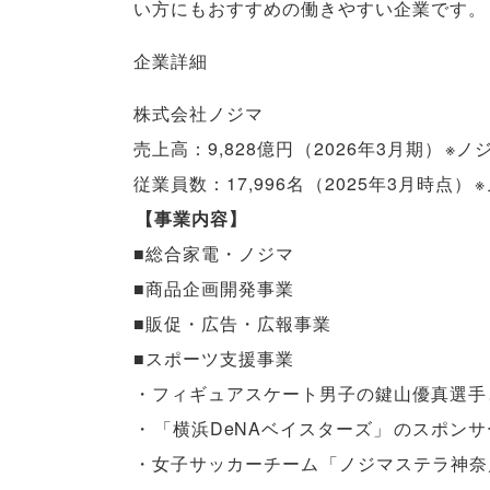
い方にもおすすめの働きやすい企業です
。
企業詳細
株式会社ノジマ
売上高：9,828億円
（
2026年3月期
）
※ノ
従業員数：17,996名
（
2025年3月時点
）
【
事業内容
】
■総合家電・ノジマ
■商品企画開発事業
■販促・広告・広報事業
■スポーツ支援事業
・フィギュアスケート男子の鍵山優真選手
・
「
横浜DeNAベイスターズ
」
のスポンサ
・女子サッカーチーム
「
ノジマステラ神奈