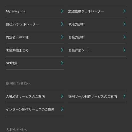
My analytics
志望動機ジェネレーター
自己PRジェネレーター
就活力診断
内定者ES100種
面接力診断
志望動機まとめ
面接評価シート
SPI対策
採用担当者様へ
人材紹介サービスのご案内
採用ツール制作サービスのご案内
インターン制作サービスのご案内
人材会社様へ