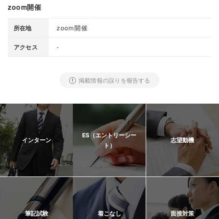
zoom開催
zoom開催
所在地
-
アクセス
掲載情報の誤りを報告する
ES（エントリーシー
インターン
志望動機
ト）
筆記試験
着こなし
面接対策