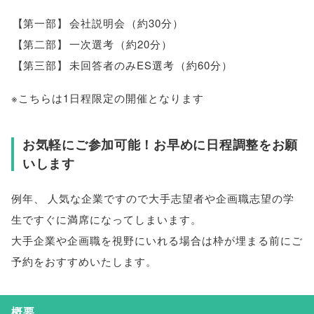
【
第一部
】
会社説明会
（
約30分
）
【
第二部
】
一次選考
（
約20分
）
【
第三部
】
未回答者のみES選考
（
約60分
）
※こちらは1日程限定の開催となります
お気軽にご参加可能！お早めに日程調整をお願
いします
例年
、
人気な企業ですので大手志望者や企画職志望の学
生ですぐに満席になってしまいます
。
大手企業や企画職を視野にいれる場合は枠が埋まる前にご
予約をおすすめいたします
。
概要