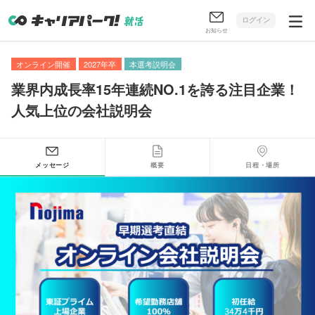
ログイン
お知らせ
オンライン開催
2027年卒
本選考説明会
業界内成長率15年連続NO.1を誇る注目企業！
人気上位の会社説明会
メッセージ
概要
日程・場所