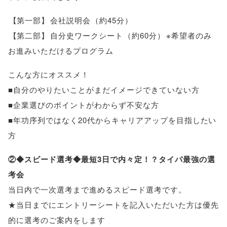
【
第一部
】
会社説明会
（
約45分
）
【
第二部
】
自分史ワークシート
（
約60分
）
※希望者のみ
お進みいただけるプログラム
こんな方にオススメ！
■自分のやりたいことがまだイメージできていない方
■企業選びのポイントがわからず不安な方
■年功序列ではなく20代からキャリアアップを目指したい
方
②◆スピード選考◆最短3日で内々定！？タイパ最強の選
考会
当日内で一次選考まで進めるスピード選考です
。
★当日までにエントリーシートを記入いただいた方は優先
的に選考のご案内をします