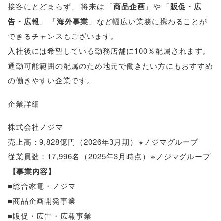
接客にとどまらず
、
将来は
「
商品企画
」
や
「
販促・広
告・広報
」
「
海外事業
」
など幅広い業務に携わることが
できるチャンスもございます
。
入社後には希望している勤務店舗に100％配属されます
。
通勤可能範囲の配属のため地元で働きたい方にもおすすめ
の働きやすい企業です
。
企業詳細
株式会社ノジマ
売上高：9,828億円
（
2026年3月期
）
※ノジマグループ
従業員数：17,996名
（
2025年3月時点
）
※ノジマグループ
【
事業内容
】
■総合家電・ノジマ
■商品企画開発事業
■販促・広告・広報事業