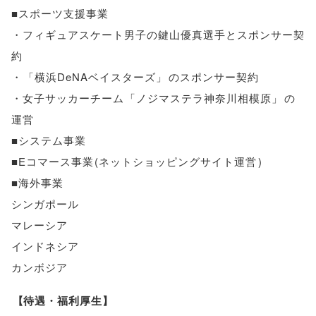
■スポーツ支援事業
・フィギュアスケート男子の鍵山優真選手とスポンサー契
約
・
「
横浜DeNAベイスターズ
」
のスポンサー契約
・女子サッカーチーム
「
ノジマステラ神奈川相模原
」
の
運営
■システム事業
■Eコマース事業
(
ネットショッピングサイト運営
)
■海外事業
シンガポール
マレーシア
インドネシア
カンボジア
【
待遇・福利厚生
】