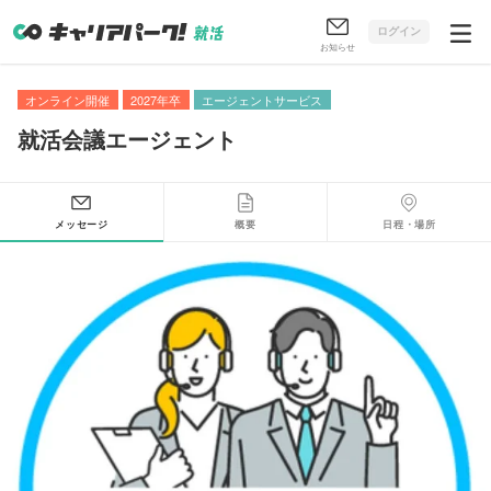
ログイン
お知らせ
オンライン開催
2027年卒
エージェントサービス
就活会議エージェント
メッセージ
概要
日程・場所