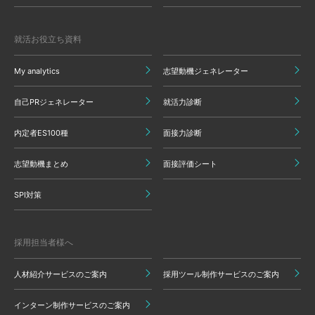
就活お役立ち資料
My analytics
志望動機ジェネレーター
自己PRジェネレーター
就活力診断
内定者ES100種
面接力診断
志望動機まとめ
面接評価シート
SPI対策
採用担当者様へ
人材紹介サービスのご案内
採用ツール制作サービスのご案内
インターン制作サービスのご案内