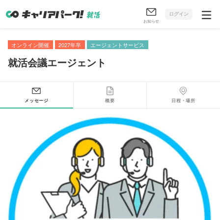
ログイン
お知らせ
オンライン開催
2027年卒
エージェントサービス
就活会議エージェント
メッセージ
概要
日程・場所