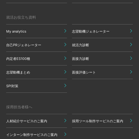
就活お役立ち資料
My analytics
志望動機ジェネレーター
自己PRジェネレーター
就活力診断
内定者ES100種
面接力診断
志望動機まとめ
面接評価シート
SPI対策
採用担当者様へ
人材紹介サービスのご案内
採用ツール制作サービスのご案内
インターン制作サービスのご案内