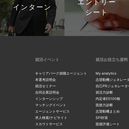
エントリー
インターン
シート
就活イベント
就活お役立ち資料
キャリアパーク就職エージェント
My analytics
本選考説明会
志望動機ジェネレー
就活セミナー
自己PRジェネレータ
合同企業説明会
就活力診断
インターンシップ
内定者ES100種
マッチングイベント
面接力診断
エージェントサービス
志望動機まとめ
求人検索/ナビサイト
SPI対策
スカウトサービス
面接評価シート