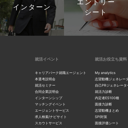
エントリー
インターン
シート
就活イベント
就活お役立ち資料
キャリアパーク就職エージェント
My analytics
本選考説明会
志望動機ジェネレー
就活セミナー
自己PRジェネレータ
合同企業説明会
就活力診断
インターンシップ
内定者ES100種
マッチングイベント
面接力診断
エージェントサービス
志望動機まとめ
求人検索/ナビサイト
SPI対策
スカウトサービス
面接評価シート