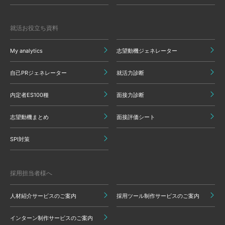
就活お役立ち資料
My analytics
志望動機ジェネレーター
自己PRジェネレーター
就活力診断
内定者ES100種
面接力診断
志望動機まとめ
面接評価シート
SPI対策
採用担当者様へ
人材紹介サービスのご案内
採用ツール制作サービスのご案内
インターン制作サービスのご案内