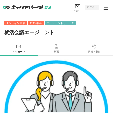
ログイン
お知らせ
オンライン開催
2027年卒
エージェントサービス
就活会議エージェント
メッセージ
概要
日程・場所