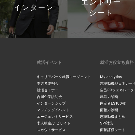
エントリー
インターン
シート
就活イベント
就活お役立ち資料
キャリアパーク就職エージェント
My analytics
本選考説明会
志望動機ジェネレー
就活セミナー
自己PRジェネレータ
合同企業説明会
就活力診断
インターンシップ
内定者ES100種
マッチングイベント
面接力診断
エージェントサービス
志望動機まとめ
求人検索/ナビサイト
SPI対策
スカウトサービス
面接評価シート