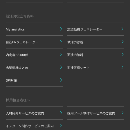
就活お役立ち資料
My analytics
志望動機ジェネレーター
自己PRジェネレーター
就活力診断
内定者ES100種
面接力診断
志望動機まとめ
面接評価シート
SPI対策
採用担当者様へ
人材紹介サービスのご案内
採用ツール制作サービスのご案内
インターン制作サービスのご案内