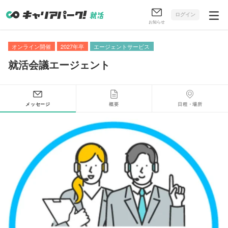
ログイン
お知らせ
オンライン開催
2027年卒
エージェントサービス
就活会議エージェント
メッセージ
概要
日程・場所