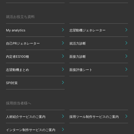
就活お役立ち資料
My analytics
志望動機ジェネレーター
自己PRジェネレーター
就活力診断
内定者ES100種
面接力診断
志望動機まとめ
面接評価シート
SPI対策
採用担当者様へ
人材紹介サービスのご案内
採用ツール制作サービスのご案内
インターン制作サービスのご案内