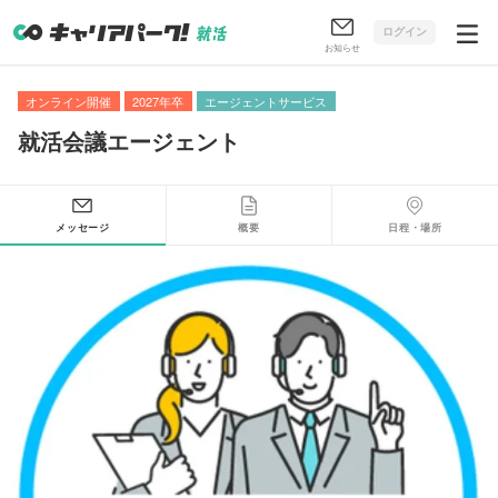
ログイン
お知らせ
オンライン開催
2027年卒
エージェントサービス
就活会議エージェント
メッセージ
概要
日程・場所