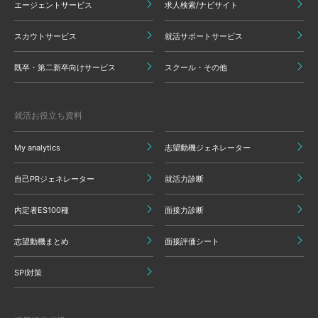
エージェントサービス
求人検索/ナビサイト
スカウトサービス
就活サポートサービス
既卒・第二新卒向けサービス
スクール・その他
就活お役立ち資料
My analytics
志望動機ジェネレーター
自己PRジェネレーター
就活力診断
内定者ES100種
面接力診断
志望動機まとめ
面接評価シート
SPI対策