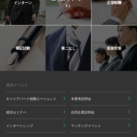
インターン
志望動機
ト）
筆記試験
着こなし
面接対策
就活イベント
キャリアパーク就職エージェント
本選考説明会
就活セミナー
合同企業説明会
インターンシップ
マッチングイベント