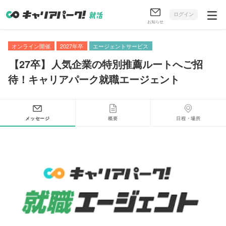
ログイン
お知らせ
オンライン開催
2027年卒
エージェントサービス
【
27卒
】
人気企業の特別推薦ルートへご招
待！キャリアパーク就職エージェント
メッセージ
概要
日程・場所