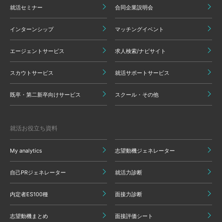
就活セミナー
合同企業説明会
インターンシップ
マッチングイベント
エージェントサービス
求人検索/ナビサイト
スカウトサービス
就活サポートサービス
既卒・第二新卒向けサービス
スクール・その他
就活お役立ち資料
My analytics
志望動機ジェネレーター
自己PRジェネレーター
就活力診断
内定者ES100種
面接力診断
志望動機まとめ
面接評価シート